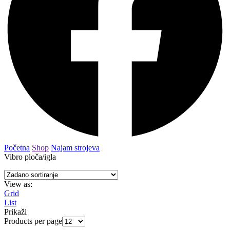
Početna
Shop
Najam strojeva
Vibro ploča/igla
View as:
Grid
List
Prikaži
Products per page