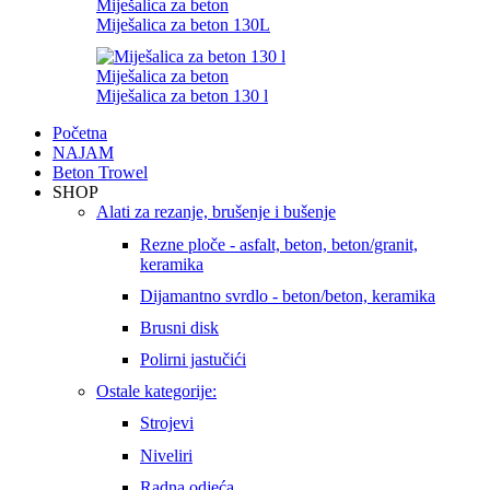
Miješalica za beton
Miješalica za beton 130L
Miješalica za beton
Miješalica za beton 130 l
Početna
NAJAM
Beton Trowel
SHOP
Alati za rezanje, brušenje i bušenje
Rezne ploče - asfalt, beton, beton/granit,
keramika
Dijamantno svrdlo - beton/beton, keramika
Brusni disk
Polirni jastučići
Ostale kategorije:
Strojevi
Niveliri
Radna odjeća