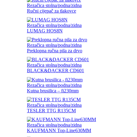
Rezačica stolna/podna/zidna
Ručni cijepač za tlakovce
Rezačica stolna/podna/zidna
LUMAG HOS8N
Rezačica stolna/podna/zidna
Preklopna ručna pila za drvo
Rezačica stolna/podna/zidna
BLACK&DACKER CD601
Rezačica stolna/podna/zidna
Kutna brusilica – fi230mm
Rezačica stolna/podna/zidna
TESLER TTG R135CM
Rezačica stolna/podna/zidna
KAUFMANN Top-Line630MM