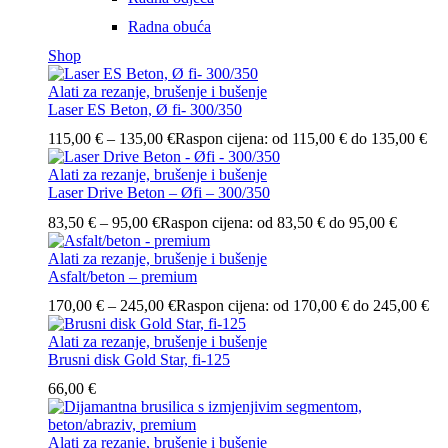
Radna obuća
Shop
Alati za rezanje, brušenje i bušenje
Laser ES Beton, Ø fi- 300/350
115,00
€
–
135,00
€
Raspon cijena: od 115,00 € do 135,00 €
Alati za rezanje, brušenje i bušenje
Laser Drive Beton – Øfi – 300/350
83,50
€
–
95,00
€
Raspon cijena: od 83,50 € do 95,00 €
Alati za rezanje, brušenje i bušenje
Asfalt/beton – premium
170,00
€
–
245,00
€
Raspon cijena: od 170,00 € do 245,00 €
Alati za rezanje, brušenje i bušenje
Brusni disk Gold Star, fi-125
66,00
€
Alati za rezanje, brušenje i bušenje