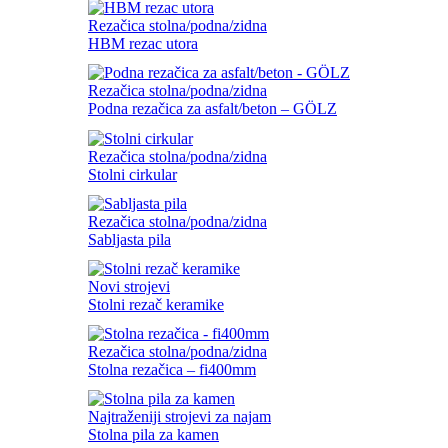
Rezačica stolna/podna/zidna
HBM rezac utora
Rezačica stolna/podna/zidna
Podna rezačica za asfalt/beton – GÖLZ
Rezačica stolna/podna/zidna
Stolni cirkular
Rezačica stolna/podna/zidna
Sabljasta pila
Novi strojevi
Stolni rezač keramike
Rezačica stolna/podna/zidna
Stolna rezačica – fi400mm
Najtraženiji strojevi za najam
Stolna pila za kamen