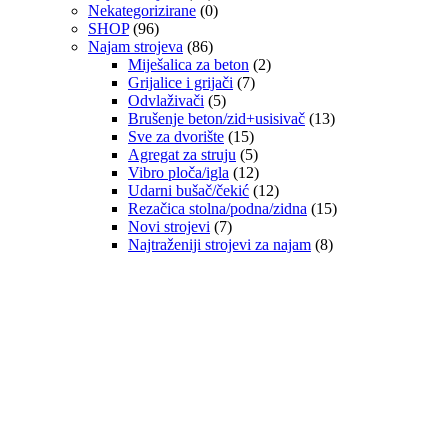
Nekategorizirane
(0)
SHOP
(96)
Najam strojeva
(86)
Miješalica za beton
(2)
Grijalice i grijači
(7)
Odvlaživači
(5)
Brušenje beton/zid+usisivač
(13)
Sve za dvorište
(15)
Agregat za struju
(5)
Vibro ploča/igla
(12)
Udarni bušač/čekić
(12)
Rezačica stolna/podna/zidna
(15)
Novi strojevi
(7)
Najtraženiji strojevi za najam
(8)