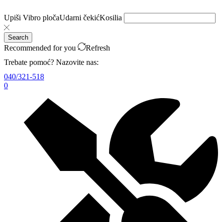
Upiši
Vibro ploča
Udarni čekić
Kosilia
Search
Recommended for you
Refresh
Trebate pomoć? Nazovite nas:
040/321-518
0