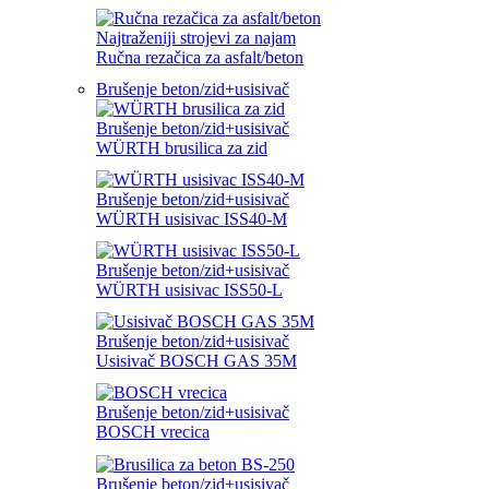
Najtraženiji strojevi za najam
Ručna rezačica za asfalt/beton
Brušenje beton/zid+usisivač
Brušenje beton/zid+usisivač
WÜRTH brusilica za zid
Brušenje beton/zid+usisivač
WÜRTH usisivac ISS40-M
Brušenje beton/zid+usisivač
WÜRTH usisivac ISS50-L
Brušenje beton/zid+usisivač
Usisivač BOSCH GAS 35M
Brušenje beton/zid+usisivač
BOSCH vrecica
Brušenje beton/zid+usisivač