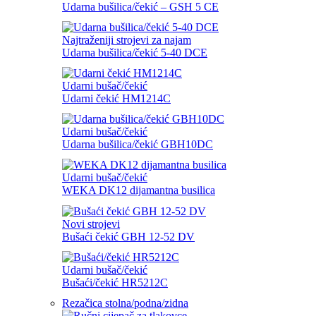
Udarna bušilica/čekić – GSH 5 CE
Najtraženiji strojevi za najam
Udarna bušilica/čekić 5-40 DCE
Udarni bušač/čekić
Udarni čekić HM1214C
Udarni bušač/čekić
Udarna bušilica/čekić GBH10DC
Udarni bušač/čekić
WEKA DK12 dijamantna busilica
Novi strojevi
Bušaći čekić GBH 12-52 DV
Udarni bušač/čekić
Bušaći/čekić HR5212C
Rezačica stolna/podna/zidna