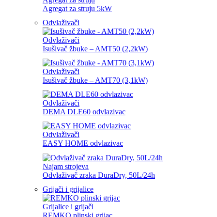
Agregat za struju 5kW
Odvlaživači
Odvlaživači
Isušivač žbuke – AMT50 (2,2kW)
Odvlaživači
Isušivač žbuke – AMT70 (3,1kW)
Odvlaživači
DEMA DLE60 odvlazivac
Odvlaživači
EASY HOME odvlazivac
Najam strojeva
Odvlaživač zraka DuraDry, 50L/24h
Grijači i grijalice
Grijalice i grijači
REMKO plinski grijac