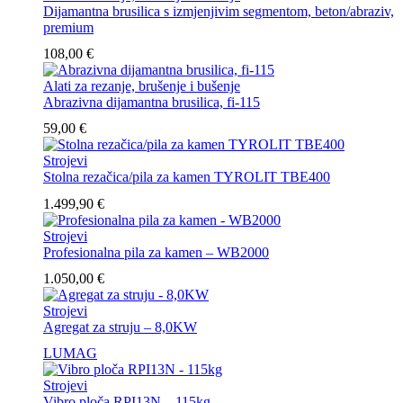
Dijamantna brusilica s izmjenjivim segmentom, beton/abraziv,
premium
108,00
€
Alati za rezanje, brušenje i bušenje
Abrazivna dijamantna brusilica, fi-115
59,00
€
Strojevi
Stolna rezačica/pila za kamen TYROLIT TBE400
1.499,90
€
Strojevi
Profesionalna pila za kamen – WB2000
1.050,00
€
Strojevi
Agregat za struju – 8,0KW
LUMAG
Strojevi
Vibro ploča RPI13N – 115kg