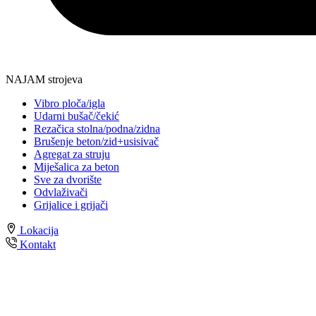
NAJAM strojeva
Vibro ploča/igla
Udarni bušač/čekić
Rezačica stolna/podna/zidna
Brušenje beton/zid+usisivač
Agregat za struju
Miješalica za beton
Sve za dvorište
Odvlaživači
Grijalice i grijači
Lokacija
Kontakt