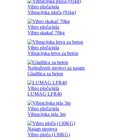
Vibro ploča/igla
Vibracijska ploča (91kg)
Vibro ploča/igla
Vibro skakač 70kg
Vibro ploča/igla
Vibracijska letva za beton
Najtraženiji strojevi za najam
Gladilica za beton
Vibro ploča/igla
LUMAG LFR40
Vibro ploča/igla
Vibracijska igla 3m
Najam strojeva
Vibro ploča (130KG)