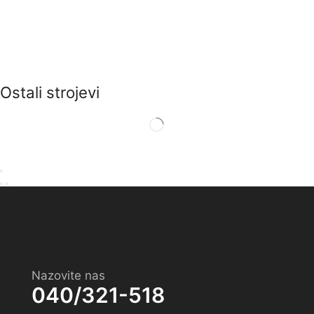
Ostali strojevi
Nazovite nas
040/321-518