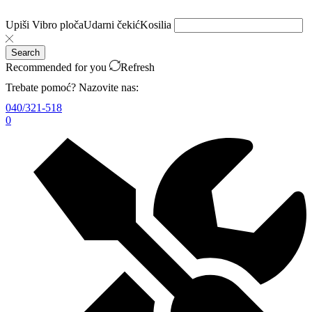
Upiši
Vibro ploča
Udarni čekić
Kosilia
Search
Recommended for you
Refresh
Trebate pomoć? Nazovite nas:
040/321-518
0