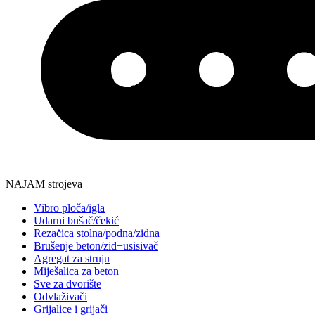
NAJAM strojeva
Vibro ploča/igla
Udarni bušač/čekić
Rezačica stolna/podna/zidna
Brušenje beton/zid+usisivač
Agregat za struju
Miješalica za beton
Sve za dvorište
Odvlaživači
Grijalice i grijači