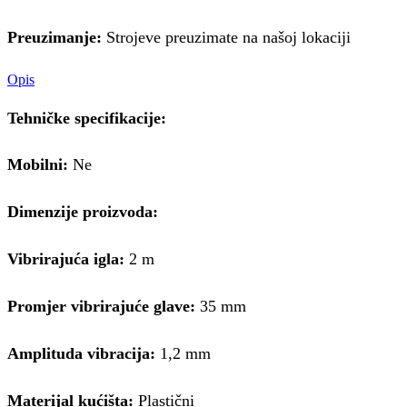
Preuzimanje:
Strojeve preuzimate na našoj lokaciji
Facebook
Instagram
Opis
Tehničke specifikacije:
Mobilni:
Ne
Dimenzije proizvoda:
Vibrirajuća igla:
2 m
Promjer vibrirajuće glave:
35 mm
Amplituda vibracija:
1,2 mm
Materijal kućišta:
Plastični