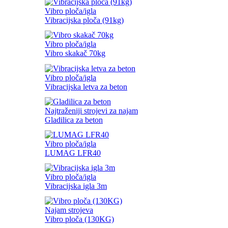
Vibro ploča/igla
Vibracijska ploča (91kg)
Vibro ploča/igla
Vibro skakač 70kg
Vibro ploča/igla
Vibracijska letva za beton
Najtraženiji strojevi za najam
Gladilica za beton
Vibro ploča/igla
LUMAG LFR40
Vibro ploča/igla
Vibracijska igla 3m
Najam strojeva
Vibro ploča (130KG)