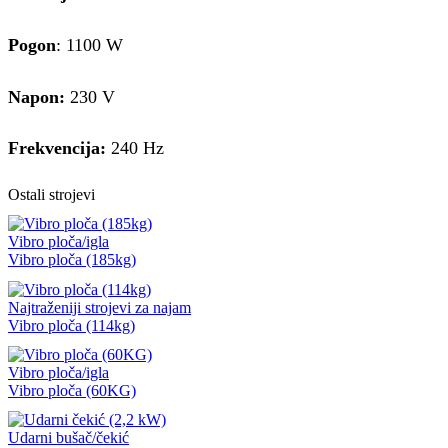
Pogon
: 1100 W
Napon:
230 V
Frekvencija:
240 Hz
Ostali strojevi
Vibro ploča/igla
Vibro ploča (185kg)
Najtraženiji strojevi za najam
Vibro ploča (114kg)
Vibro ploča/igla
Vibro ploča (60KG)
Udarni bušač/čekić