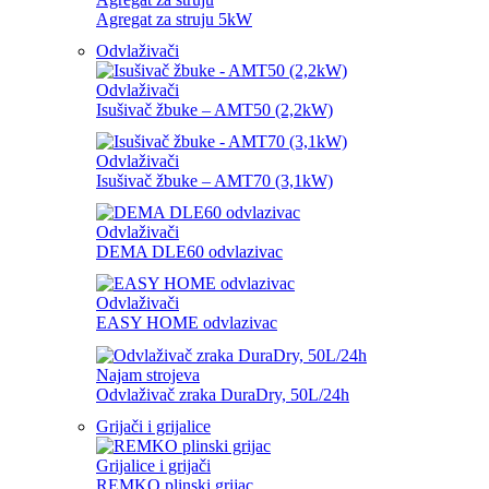
Agregat za struju 5kW
Odvlaživači
Odvlaživači
Isušivač žbuke – AMT50 (2,2kW)
Odvlaživači
Isušivač žbuke – AMT70 (3,1kW)
Odvlaživači
DEMA DLE60 odvlazivac
Odvlaživači
EASY HOME odvlazivac
Najam strojeva
Odvlaživač zraka DuraDry, 50L/24h
Grijači i grijalice
Grijalice i grijači
REMKO plinski grijac