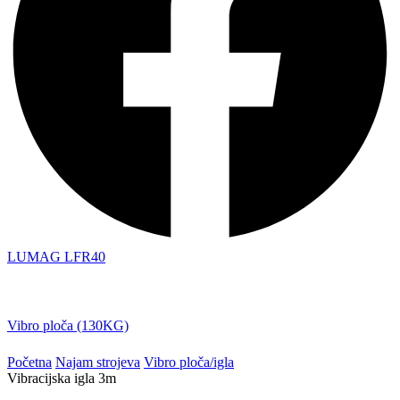
LUMAG LFR40
Vibro ploča (130KG)
Početna
Najam strojeva
Vibro ploča/igla
Vibracijska igla 3m