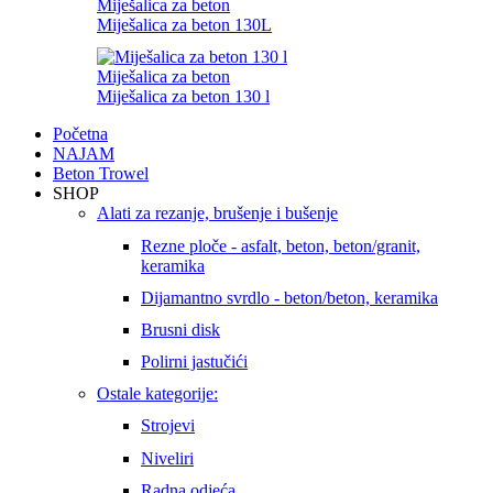
Miješalica za beton
Miješalica za beton 130L
Miješalica za beton
Miješalica za beton 130 l
Početna
NAJAM
Beton Trowel
SHOP
Alati za rezanje, brušenje i bušenje
Rezne ploče - asfalt, beton, beton/granit,
keramika
Dijamantno svrdlo - beton/beton, keramika
Brusni disk
Polirni jastučići
Ostale kategorije:
Strojevi
Niveliri
Radna odjeća