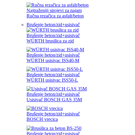
Najtraženiji strojevi za najam
Ručna rezačica za asfalt/beton
Brušenje beton/zid+usisivač
Brušenje beton/zid+usisivač
WÜRTH brusilica za zid
Brušenje beton/zid+usisivač
WÜRTH usisivac ISS40-M
Brušenje beton/zid+usisivač
WÜRTH usisivac ISS50-L
Brušenje beton/zid+usisivač
Usisivač BOSCH GAS 35M
Brušenje beton/zid+usisivač
BOSCH vrecica
Brušenje beton/zid+usisivač