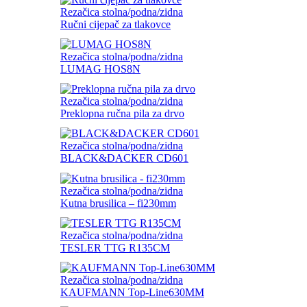
Rezačica stolna/podna/zidna
Ručni cijepač za tlakovce
Rezačica stolna/podna/zidna
LUMAG HOS8N
Rezačica stolna/podna/zidna
Preklopna ručna pila za drvo
Rezačica stolna/podna/zidna
BLACK&DACKER CD601
Rezačica stolna/podna/zidna
Kutna brusilica – fi230mm
Rezačica stolna/podna/zidna
TESLER TTG R135CM
Rezačica stolna/podna/zidna
KAUFMANN Top-Line630MM