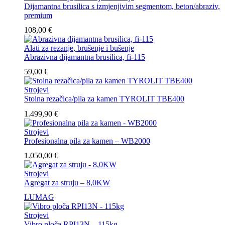
Dijamantna brusilica s izmjenjivim segmentom, beton/abraziv,
premium
108,00
€
Alati za rezanje, brušenje i bušenje
Abrazivna dijamantna brusilica, fi-115
59,00
€
Strojevi
Stolna rezačica/pila za kamen TYROLIT TBE400
1.499,90
€
Strojevi
Profesionalna pila za kamen – WB2000
1.050,00
€
Strojevi
Agregat za struju – 8,0KW
LUMAG
Strojevi
Vibro ploča RPI13N – 115kg