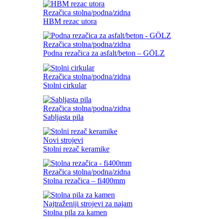
Rezačica stolna/podna/zidna
HBM rezac utora
Rezačica stolna/podna/zidna
Podna rezačica za asfalt/beton – GÖLZ
Rezačica stolna/podna/zidna
Stolni cirkular
Rezačica stolna/podna/zidna
Sabljasta pila
Novi strojevi
Stolni rezač keramike
Rezačica stolna/podna/zidna
Stolna rezačica – fi400mm
Najtraženiji strojevi za najam
Stolna pila za kamen