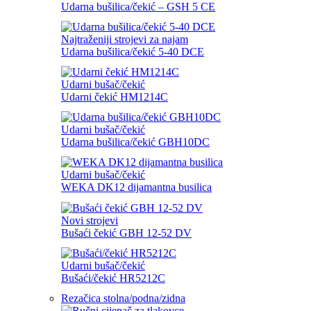
Udarna bušilica/čekić – GSH 5 CE
Najtraženiji strojevi za najam
Udarna bušilica/čekić 5-40 DCE
Udarni bušač/čekić
Udarni čekić HM1214C
Udarni bušač/čekić
Udarna bušilica/čekić GBH10DC
Udarni bušač/čekić
WEKA DK12 dijamantna busilica
Novi strojevi
Bušaći čekić GBH 12-52 DV
Udarni bušač/čekić
Bušaći/čekić HR5212C
Rezačica stolna/podna/zidna