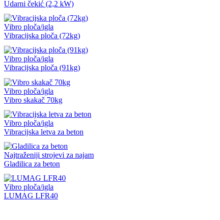
Udarni čekić (2,2 kW)
Vibro ploča/igla
Vibracijska ploča (72kg)
Vibro ploča/igla
Vibracijska ploča (91kg)
Vibro ploča/igla
Vibro skakač 70kg
Vibro ploča/igla
Vibracijska letva za beton
Najtraženiji strojevi za najam
Gladilica za beton
Vibro ploča/igla
LUMAG LFR40