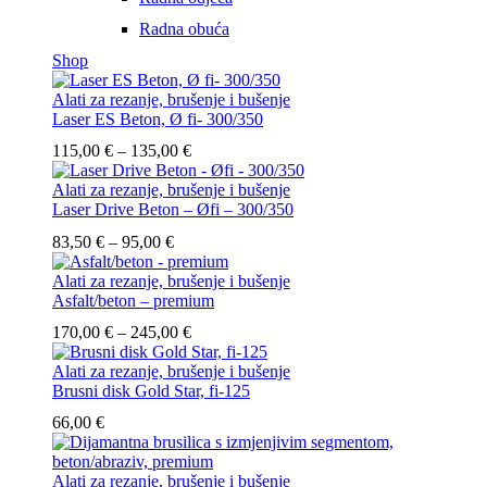
Radna obuća
Shop
Alati za rezanje, brušenje i bušenje
Laser ES Beton, Ø fi- 300/350
Raspon
115,00
€
–
135,00
€
cijena:
od
Alati za rezanje, brušenje i bušenje
115,00 €
Laser Drive Beton – Øfi – 300/350
do
Raspon
83,50
€
–
95,00
€
135,00 €
cijena:
od
Alati za rezanje, brušenje i bušenje
83,50 €
Asfalt/beton – premium
do
Raspon
170,00
€
–
245,00
€
95,00 €
cijena:
od
Alati za rezanje, brušenje i bušenje
170,00 €
Brusni disk Gold Star, fi-125
do
66,00
€
245,00 €
Alati za rezanje, brušenje i bušenje