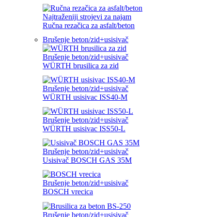
Najtraženiji strojevi za najam
Ručna rezačica za asfalt/beton
Brušenje beton/zid+usisivač
Brušenje beton/zid+usisivač
WÜRTH brusilica za zid
Brušenje beton/zid+usisivač
WÜRTH usisivac ISS40-M
Brušenje beton/zid+usisivač
WÜRTH usisivac ISS50-L
Brušenje beton/zid+usisivač
Usisivač BOSCH GAS 35M
Brušenje beton/zid+usisivač
BOSCH vrecica
Brušenje beton/zid+usisivač