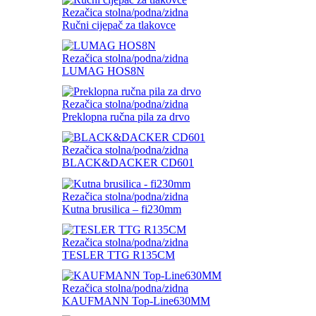
Rezačica stolna/podna/zidna
Ručni cijepač za tlakovce
Rezačica stolna/podna/zidna
LUMAG HOS8N
Rezačica stolna/podna/zidna
Preklopna ručna pila za drvo
Rezačica stolna/podna/zidna
BLACK&DACKER CD601
Rezačica stolna/podna/zidna
Kutna brusilica – fi230mm
Rezačica stolna/podna/zidna
TESLER TTG R135CM
Rezačica stolna/podna/zidna
KAUFMANN Top-Line630MM