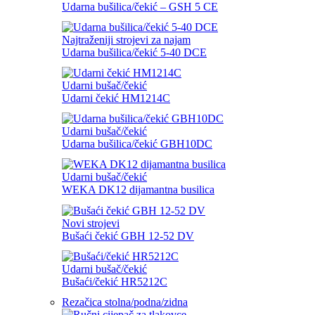
Udarna bušilica/čekić – GSH 5 CE
Najtraženiji strojevi za najam
Udarna bušilica/čekić 5-40 DCE
Udarni bušač/čekić
Udarni čekić HM1214C
Udarni bušač/čekić
Udarna bušilica/čekić GBH10DC
Udarni bušač/čekić
WEKA DK12 dijamantna busilica
Novi strojevi
Bušaći čekić GBH 12-52 DV
Udarni bušač/čekić
Bušaći/čekić HR5212C
Rezačica stolna/podna/zidna