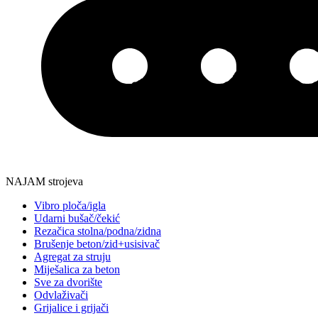
NAJAM strojeva
Vibro ploča/igla
Udarni bušač/čekić
Rezačica stolna/podna/zidna
Brušenje beton/zid+usisivač
Agregat za struju
Miješalica za beton
Sve za dvorište
Odvlaživači
Grijalice i grijači