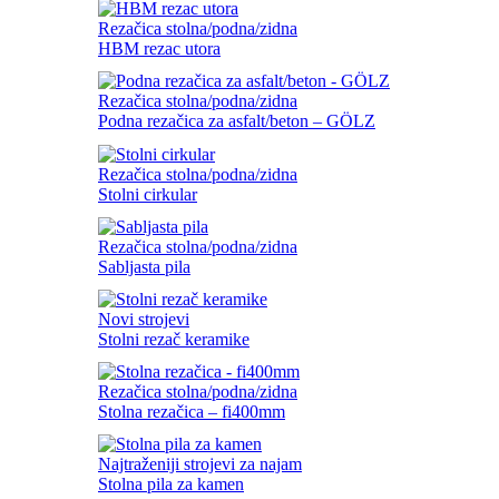
Rezačica stolna/podna/zidna
HBM rezac utora
Rezačica stolna/podna/zidna
Podna rezačica za asfalt/beton – GÖLZ
Rezačica stolna/podna/zidna
Stolni cirkular
Rezačica stolna/podna/zidna
Sabljasta pila
Novi strojevi
Stolni rezač keramike
Rezačica stolna/podna/zidna
Stolna rezačica – fi400mm
Najtraženiji strojevi za najam
Stolna pila za kamen