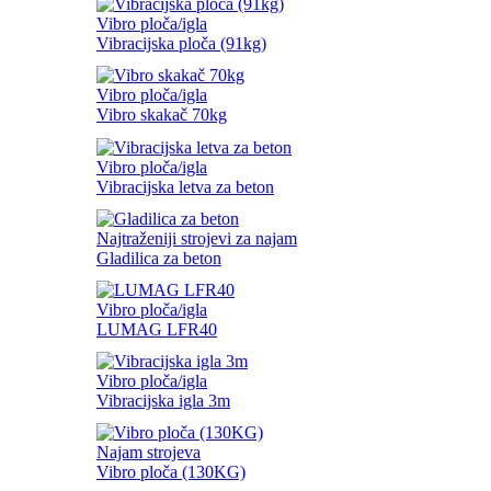
Vibro ploča/igla
Vibracijska ploča (91kg)
Vibro ploča/igla
Vibro skakač 70kg
Vibro ploča/igla
Vibracijska letva za beton
Najtraženiji strojevi za najam
Gladilica za beton
Vibro ploča/igla
LUMAG LFR40
Vibro ploča/igla
Vibracijska igla 3m
Najam strojeva
Vibro ploča (130KG)