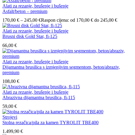
Alati za rezanje, brušenje i bušenje
Asfalt/beton – premium
170,00
€
–
245,00
€
Raspon cijena: od 170,00 € do 245,00 €
Alati za rezanje, brušenje i bušenje
Brusni disk Gold Star, fi-125
66,00
€
Alati za rezanje, brušenje i bušenje
Dijamantna brusilica s izmjenjivim segmentom, beton/abraziv,
premium
108,00
€
Alati za rezanje, brušenje i bušenje
Abrazivna dijamantna brusilica, fi-115
59,00
€
Strojevi
Stolna rezačica/pila za kamen TYROLIT TBE400
1.499,90
€