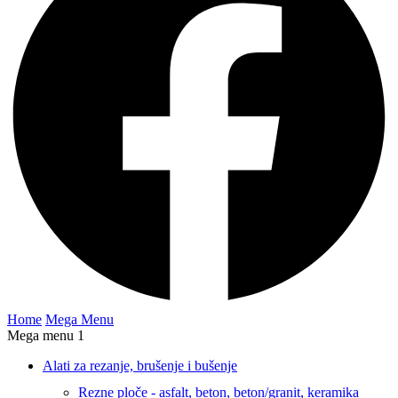
Home
Mega Menu
Mega menu 1
Alati za rezanje, brušenje i bušenje
Rezne ploče - asfalt, beton, beton/granit, keramika