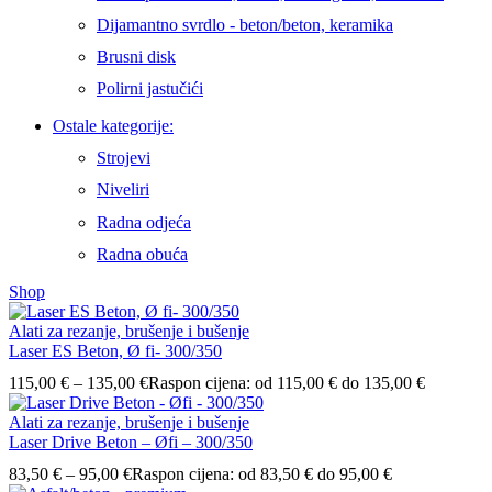
Dijamantno svrdlo - beton/beton, keramika
Brusni disk
Polirni jastučići
Ostale kategorije:
Strojevi
Niveliri
Radna odjeća
Radna obuća
Shop
Alati za rezanje, brušenje i bušenje
Laser ES Beton, Ø fi- 300/350
115,00
€
–
135,00
€
Raspon cijena: od 115,00 € do 135,00 €
Alati za rezanje, brušenje i bušenje
Laser Drive Beton – Øfi – 300/350
83,50
€
–
95,00
€
Raspon cijena: od 83,50 € do 95,00 €