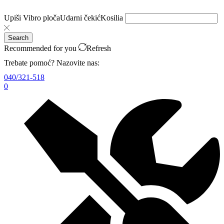
Upiši
Vibro ploča
Udarni čekić
Kosilia
Search
Recommended for you
Refresh
Trebate pomoć? Nazovite nas:
040/321-518
0