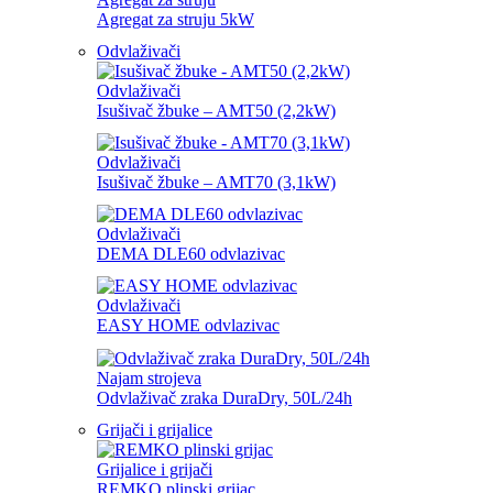
Agregat za struju 5kW
Odvlaživači
Odvlaživači
Isušivač žbuke – AMT50 (2,2kW)
Odvlaživači
Isušivač žbuke – AMT70 (3,1kW)
Odvlaživači
DEMA DLE60 odvlazivac
Odvlaživači
EASY HOME odvlazivac
Najam strojeva
Odvlaživač zraka DuraDry, 50L/24h
Grijači i grijalice
Grijalice i grijači
REMKO plinski grijac