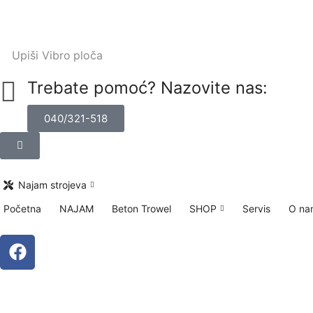
Upiši
Vibro ploča
Trebate pomoć? Nazovite nas:
040/321-518
Najam strojeva
Početna
NAJAM
Beton Trowel
SHOP
Servis
O na