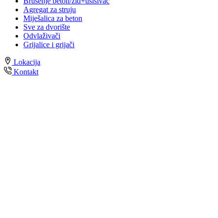
Brušenje beton/zid+usisivač
Agregat za struju
Miješalica za beton
Sve za dvorište
Odvlaživači
Grijalice i grijači
Lokacija
Kontakt