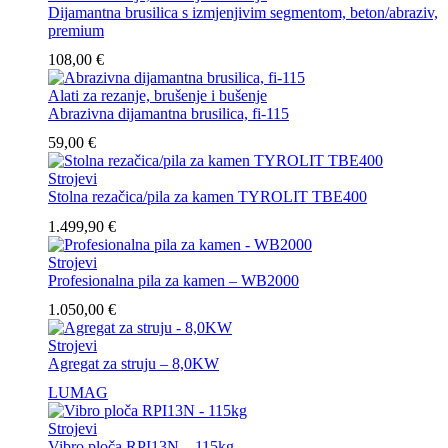
Dijamantna brusilica s izmjenjivim segmentom, beton/abraziv,
premium
108,00
€
Alati za rezanje, brušenje i bušenje
Abrazivna dijamantna brusilica, fi-115
59,00
€
Strojevi
Stolna rezačica/pila za kamen TYROLIT TBE400
1.499,90
€
Strojevi
Profesionalna pila za kamen – WB2000
1.050,00
€
Strojevi
Agregat za struju – 8,0KW
LUMAG
Strojevi
Vibro ploča RPI13N – 115kg