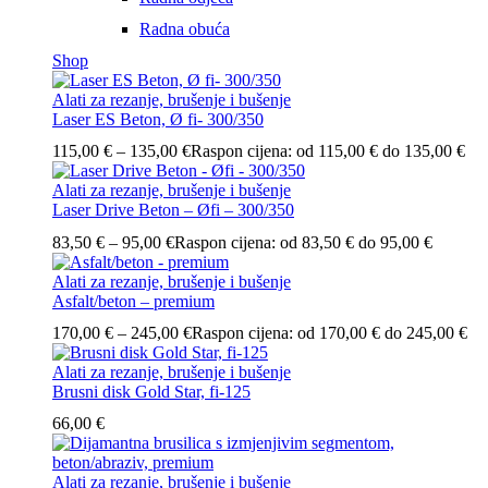
Radna obuća
Shop
Alati za rezanje, brušenje i bušenje
Laser ES Beton, Ø fi- 300/350
115,00
€
–
135,00
€
Raspon cijena: od 115,00 € do 135,00 €
Alati za rezanje, brušenje i bušenje
Laser Drive Beton – Øfi – 300/350
83,50
€
–
95,00
€
Raspon cijena: od 83,50 € do 95,00 €
Alati za rezanje, brušenje i bušenje
Asfalt/beton – premium
170,00
€
–
245,00
€
Raspon cijena: od 170,00 € do 245,00 €
Alati za rezanje, brušenje i bušenje
Brusni disk Gold Star, fi-125
66,00
€
Alati za rezanje, brušenje i bušenje