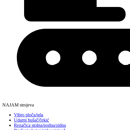
NAJAM strojeva
Vibro ploča/igla
Udarni bušač/čekić
Rezačica stolna/podna/zidna