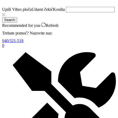
Upiši
Vibro ploča
Udarni čekić
Kosilia
Search
Recommended for you
Refresh
Trebate pomoć? Nazovite nas:
040/321-518
0