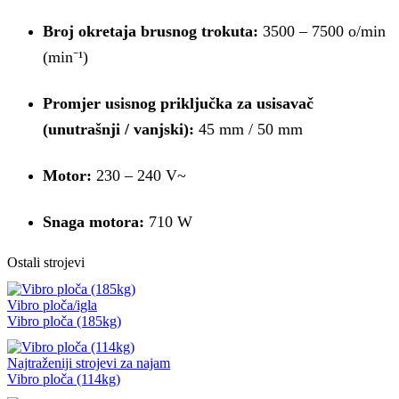
Broj okretaja brusnog trokuta:
3500 – 7500 o/min
(min⁻¹)
Promjer usisnog priključka za usisavač
(unutrašnji / vanjski):
45 mm / 50 mm
Motor:
230 – 240 V~
Snaga motora:
710 W
Ostali strojevi
Vibro ploča/igla
Vibro ploča (185kg)
Najtraženiji strojevi za najam
Vibro ploča (114kg)