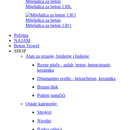
Miješalica za beton
Miješalica za beton 130L
Miješalica za beton
Miješalica za beton 130 l
Početna
NAJAM
Beton Trowel
SHOP
Alati za rezanje, brušenje i bušenje
Rezne ploče - asfalt, beton, beton/granit,
keramika
Dijamantno svrdlo - beton/beton, keramika
Brusni disk
Polirni jastučići
Ostale kategorije:
Strojevi
Niveliri
Radna odjeća