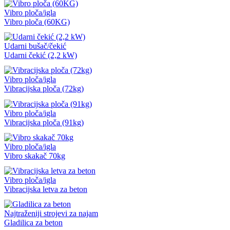
Vibro ploča/igla
Vibro ploča (60KG)
Udarni bušač/čekić
Udarni čekić (2,2 kW)
Vibro ploča/igla
Vibracijska ploča (72kg)
Vibro ploča/igla
Vibracijska ploča (91kg)
Vibro ploča/igla
Vibro skakač 70kg
Vibro ploča/igla
Vibracijska letva za beton
Najtraženiji strojevi za najam
Gladilica za beton