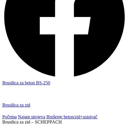
Brusilica za beton BS-250
Brusilica za zid
Početna
Najam strojeva
Brušenje beton/zid+usisivač
Brusilica za zid – SCHEPPACH