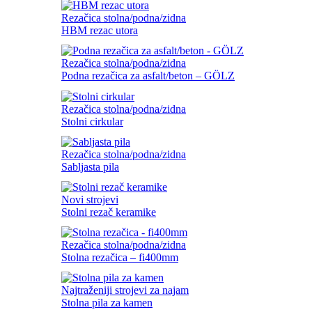
Rezačica stolna/podna/zidna
HBM rezac utora
Rezačica stolna/podna/zidna
Podna rezačica za asfalt/beton – GÖLZ
Rezačica stolna/podna/zidna
Stolni cirkular
Rezačica stolna/podna/zidna
Sabljasta pila
Novi strojevi
Stolni rezač keramike
Rezačica stolna/podna/zidna
Stolna rezačica – fi400mm
Najtraženiji strojevi za najam
Stolna pila za kamen