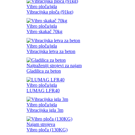
Vibro ploča/igla
Vibracijska ploča (91kg)
Vibro ploča/igla
Vibro skakač 70kg
Vibro ploča/igla
Vibracijska letva za beton
Najtraženiji strojevi za najam
Gladilica za beton
Vibro ploča/igla
LUMAG LFR40
Vibro ploča/igla
Vibracijska igla 3m
Najam strojeva
Vibro ploča (130KG)