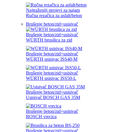
Najtraženiji strojevi za najam
Ručna rezačica za asfalt/beton
Brušenje beton/zid+usisivač
Brušenje beton/zid+usisivač
WÜRTH brusilica za zid
Brušenje beton/zid+usisivač
WÜRTH usisivac ISS40-M
Brušenje beton/zid+usisivač
WÜRTH usisivac ISS50-L
Brušenje beton/zid+usisivač
Usisivač BOSCH GAS 35M
Brušenje beton/zid+usisivač
BOSCH vrecica
Brušenje beton/zid+usisivač