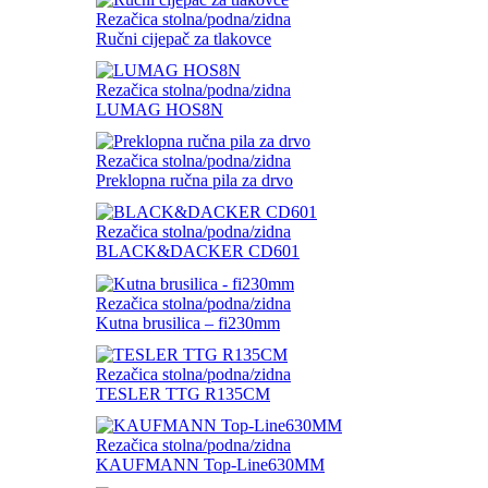
Rezačica stolna/podna/zidna
Ručni cijepač za tlakovce
Rezačica stolna/podna/zidna
LUMAG HOS8N
Rezačica stolna/podna/zidna
Preklopna ručna pila za drvo
Rezačica stolna/podna/zidna
BLACK&DACKER CD601
Rezačica stolna/podna/zidna
Kutna brusilica – fi230mm
Rezačica stolna/podna/zidna
TESLER TTG R135CM
Rezačica stolna/podna/zidna
KAUFMANN Top-Line630MM