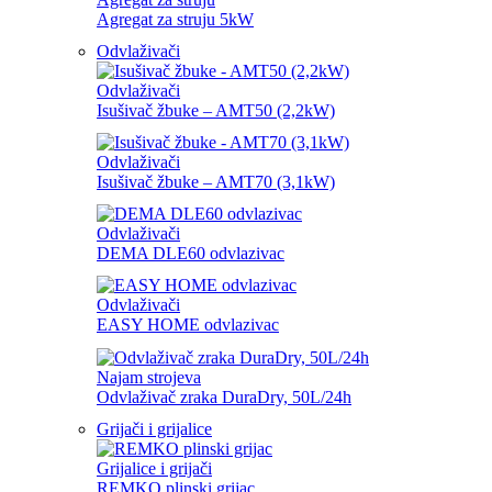
Agregat za struju 5kW
Odvlaživači
Odvlaživači
Isušivač žbuke – AMT50 (2,2kW)
Odvlaživači
Isušivač žbuke – AMT70 (3,1kW)
Odvlaživači
DEMA DLE60 odvlazivac
Odvlaživači
EASY HOME odvlazivac
Najam strojeva
Odvlaživač zraka DuraDry, 50L/24h
Grijači i grijalice
Grijalice i grijači
REMKO plinski grijac