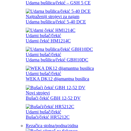
Udarna bušilica/čekić – GSH 5 CE
Najtraženiji strojevi za najam
Udarna bušilica/čekić 5-40 DCE
Udarni bušač/čekić
Udarni čekić HM1214C
Udarni bušač/čekić
Udarna bušilica/čekić GBH10DC
Udarni bušač/čekić
WEKA DK12 dijamantna busilica
Novi strojevi
Bušaći čekić GBH 12-52 DV
Udarni bušač/čekić
Bušaći/čekić HR5212C
Rezačica stolna/podna/zidna