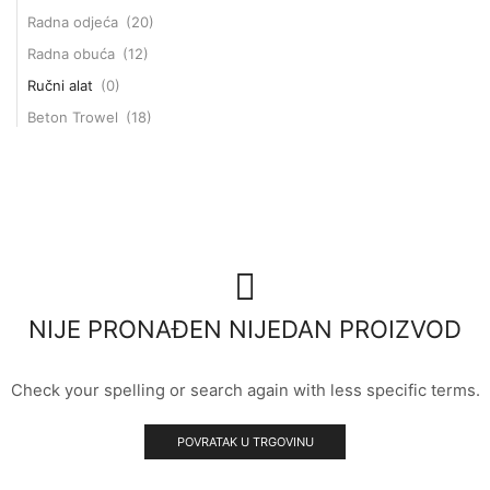
Radna odjeća
(20)
Radna obuća
(12)
Ručni alat
(0)
Beton Trowel
(18)
NIJE PRONAĐEN NIJEDAN PROIZVOD
Check your spelling or search again with less specific terms.
POVRATAK U TRGOVINU