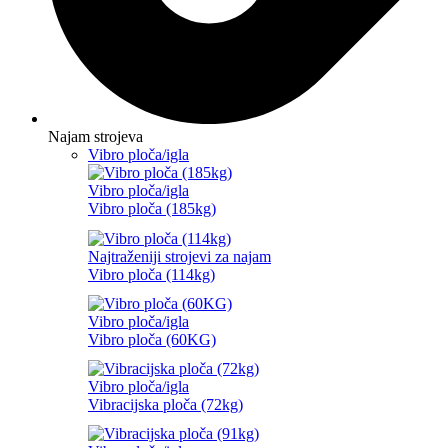
Najam strojeva
Vibro ploča/igla
Vibro ploča/igla
Vibro ploča (185kg)
Najtraženiji strojevi za najam
Vibro ploča (114kg)
Vibro ploča/igla
Vibro ploča (60KG)
Vibro ploča/igla
Vibracijska ploča (72kg)