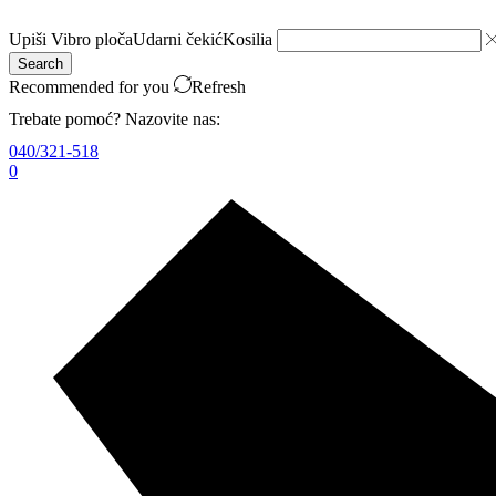
Upiši
Vibro ploča
Udarni čekić
Kosilia
Search
Recommended for you
Refresh
Trebate pomoć? Nazovite nas:
040/321-518
0