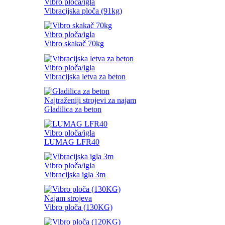
Vibro ploča/igla
Vibracijska ploča (91kg)
Vibro ploča/igla
Vibro skakač 70kg
Vibro ploča/igla
Vibracijska letva za beton
Najtraženiji strojevi za najam
Gladilica za beton
Vibro ploča/igla
LUMAG LFR40
Vibro ploča/igla
Vibracijska igla 3m
Najam strojeva
Vibro ploča (130KG)