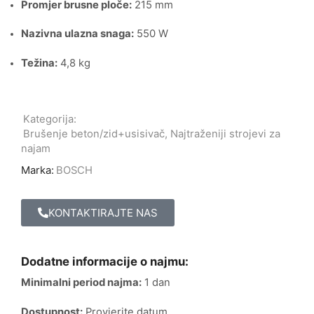
Promjer brusne ploče:
215 mm
Nazivna ulazna snaga:
550 W
Težina:
4,8 kg
Kategorija:
Brušenje beton/zid+usisivač
,
Najtraženiji strojevi za
najam
Marka:
BOSCH
KONTAKTIRAJTE NAS
Dodatne informacije o najmu:
Minimalni period najma:
1 dan
Dostupnost:
Provjerite datum