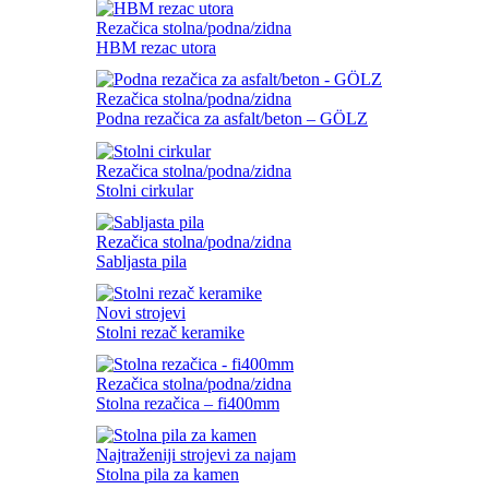
Rezačica stolna/podna/zidna
HBM rezac utora
Rezačica stolna/podna/zidna
Podna rezačica za asfalt/beton – GÖLZ
Rezačica stolna/podna/zidna
Stolni cirkular
Rezačica stolna/podna/zidna
Sabljasta pila
Novi strojevi
Stolni rezač keramike
Rezačica stolna/podna/zidna
Stolna rezačica – fi400mm
Najtraženiji strojevi za najam
Stolna pila za kamen