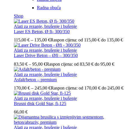
Radna obuća
Shop
Alati za rezanje, brušenje i bušenje
Laser ES Beton, Ø fi- 300/350
115,00
€
–
135,00
€
Raspon cijena: od 115,00 € do 135,00 €
Alati za rezanje, brušenje i bušenje
Laser Drive Beton – Øfi – 300/350
83,50
€
–
95,00
€
Raspon cijena: od 83,50 € do 95,00 €
Alati za rezanje, brušenje i bušenje
Asfalt/beton – premium
170,00
€
–
245,00
€
Raspon cijena: od 170,00 € do 245,00 €
Alati za rezanje, brušenje i bušenje
Brusni disk Gold Star, fi-125
66,00
€
Alati za rezanje, brušenje i bušenje