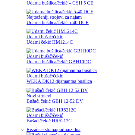
Udarna bušilica/čekić – GSH 5 CE
Najtraženiji strojevi za najam
Udarna bušilica/čekić 5-40 DCE
Udarni bušač/čekić
Udarni čekić HM1214C
Udarni bušač/čekić
Udarna bušilica/čekić GBH10DC
Udarni bušač/čekić
WEKA DK12 dijamantna busilica
Novi strojevi
Bušaći čekić GBH 12-52 DV
Udarni bušač/čekić
Bušaći/čekić HR5212C
Rezačica stolna/podna/zidna