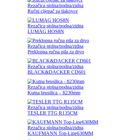
Rezačica stolna/podna/zidna
Ručni cijepač za tlakovce
Rezačica stolna/podna/zidna
LUMAG HOS8N
Rezačica stolna/podna/zidna
Preklopna ručna pila za drvo
Rezačica stolna/podna/zidna
BLACK&DACKER CD601
Rezačica stolna/podna/zidna
Kutna brusilica – fi230mm
Rezačica stolna/podna/zidna
TESLER TTG R135CM
Rezačica stolna/podna/zidna
KAUFMANN Top-Line630MM