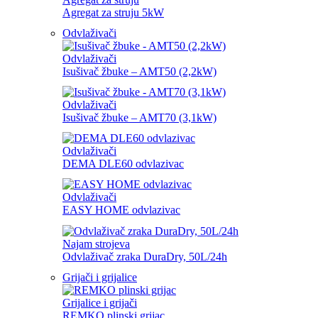
Agregat za struju 5kW
Odvlaživači
Odvlaživači
Isušivač žbuke – AMT50 (2,2kW)
Odvlaživači
Isušivač žbuke – AMT70 (3,1kW)
Odvlaživači
DEMA DLE60 odvlazivac
Odvlaživači
EASY HOME odvlazivac
Najam strojeva
Odvlaživač zraka DuraDry, 50L/24h
Grijači i grijalice
Grijalice i grijači
REMKO plinski grijac