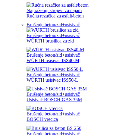
Najtraženiji strojevi za najam
Ručna rezačica za asfalt/beton
Brušenje beton/zid+usisivač
Brušenje beton/zid+usisivač
WÜRTH brusilica za zid
Brušenje beton/zid+usisivač
WÜRTH usisivac ISS40-M
Brušenje beton/zid+usisivač
WÜRTH usisivac ISS50-L
Brušenje beton/zid+usisivač
Usisivač BOSCH GAS 35M
Brušenje beton/zid+usisivač
BOSCH vrecica
Brušenje beton/zid+usisivač