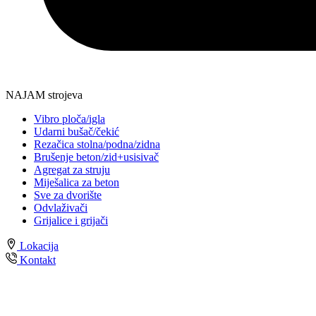
NAJAM strojeva
Vibro ploča/igla
Udarni bušač/čekić
Rezačica stolna/podna/zidna
Brušenje beton/zid+usisivač
Agregat za struju
Miješalica za beton
Sve za dvorište
Odvlaživači
Grijalice i grijači
Lokacija
Kontakt