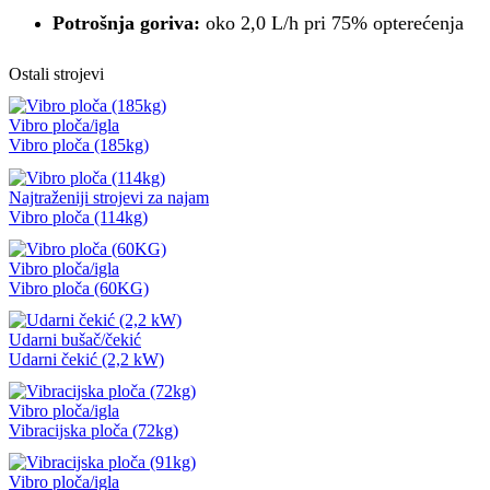
Potrošnja goriva:
oko 2,0 L/h pri 75% opterećenja
Ostali strojevi
Vibro ploča/igla
Vibro ploča (185kg)
Najtraženiji strojevi za najam
Vibro ploča (114kg)
Vibro ploča/igla
Vibro ploča (60KG)
Udarni bušač/čekić
Udarni čekić (2,2 kW)
Vibro ploča/igla
Vibracijska ploča (72kg)
Vibro ploča/igla