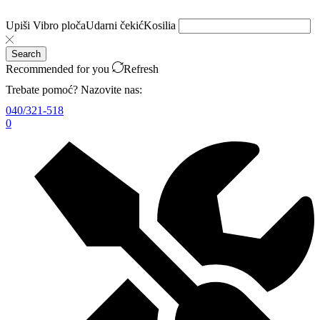
Upiši
Vibro ploča
Udarni čekić
Kosilia
Search
Recommended for you
Refresh
Trebate pomoć? Nazovite nas:
040/321-518
0