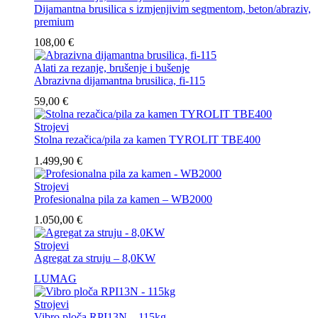
Dijamantna brusilica s izmjenjivim segmentom, beton/abraziv,
premium
108,00
€
Alati za rezanje, brušenje i bušenje
Abrazivna dijamantna brusilica, fi-115
59,00
€
Strojevi
Stolna rezačica/pila za kamen TYROLIT TBE400
1.499,90
€
Strojevi
Profesionalna pila za kamen – WB2000
1.050,00
€
Strojevi
Agregat za struju – 8,0KW
LUMAG
Strojevi
Vibro ploča RPI13N – 115kg