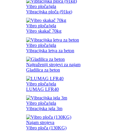
Vibro ploča/igla
Vibracijska ploča (91kg)
Vibro ploča/igla
Vibro skakač 70kg
Vibro ploča/igla
Vibracijska letva za beton
Najtraženiji strojevi za najam
Gladilica za beton
Vibro ploča/igla
LUMAG LFR40
Vibro ploča/igla
Vibracijska igla 3m
Najam strojeva
Vibro ploča (130KG)