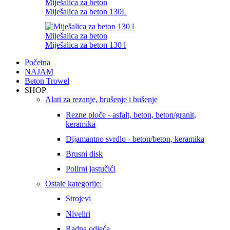
Miješalica za beton
Miješalica za beton 130L
Miješalica za beton
Miješalica za beton 130 l
Početna
NAJAM
Beton Trowel
SHOP
Alati za rezanje, brušenje i bušenje
Rezne ploče - asfalt, beton, beton/granit,
keramika
Dijamantno svrdlo - beton/beton, keramika
Brusni disk
Polirni jastučići
Ostale kategorije:
Strojevi
Niveliri
Radna odjeća