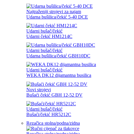
Najtraženiji strojevi za najam
Udarna bušilica/čekić 5-40 DCE
Udarni bušač/čekić
Udarni čekić HM1214C
Udarni bušač/čekić
Udarna bušilica/čekić GBH10DC
Udarni bušač/čekić
WEKA DK12 dijamantna busilica
Novi strojevi
Bušaći čekić GBH 12-52 DV
Udarni bušač/čekić
Bušaći/čekić HR5212C
Rezačica stolna/podna/zidna
Rezačica stolna/podna/zidna