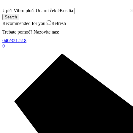
Upiši
Vibro ploča
Udarni čekić
Kosilia
Search
Recommended for you
Refresh
Trebate pomoć? Nazovite nas:
040/321-518
0