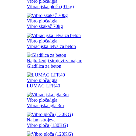
Vibro ploča/igla
Vibracijska ploča (91kg)
Vibro ploča/igla
Vibro skakač 70kg
Vibro ploča/igla
Vibracijska letva za beton
Najtraženiji strojevi za najam
Gladilica za beton
Vibro ploča/igla
LUMAG LFR40
Vibro ploča/igla
Vibracijska igla 3m
Najam strojeva
Vibro ploča (130KG)