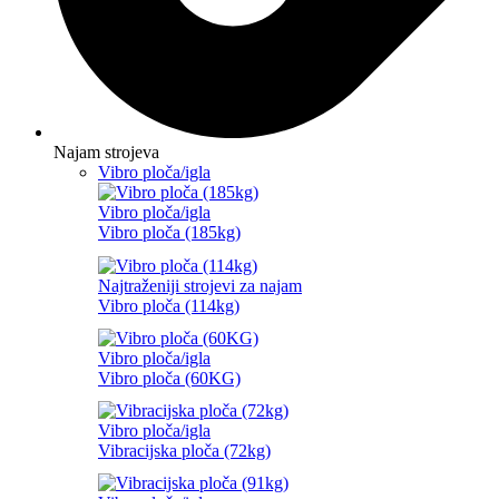
Najam strojeva
Vibro ploča/igla
Vibro ploča/igla
Vibro ploča (185kg)
Najtraženiji strojevi za najam
Vibro ploča (114kg)
Vibro ploča/igla
Vibro ploča (60KG)
Vibro ploča/igla
Vibracijska ploča (72kg)