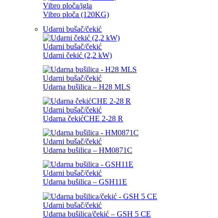
Vibro ploča/igla
Vibro ploča (120KG)
Udarni bušač/čekić
Udarni bušač/čekić
Udarni čekić (2,2 kW)
Udarni bušač/čekić
Udarna bušilica – H28 MLS
Udarni bušač/čekić
Udarna čekićCHE 2-28 R
Udarni bušač/čekić
Udarna bušilica – HM0871C
Udarni bušač/čekić
Udarna bušilica – GSH11E
Udarni bušač/čekić
Udarna bušilica/čekić – GSH 5 CE