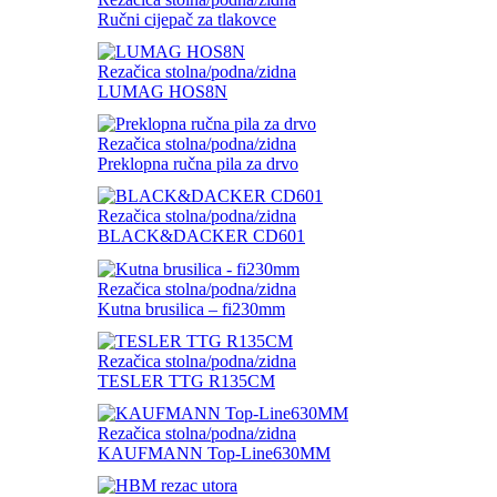
Ručni cijepač za tlakovce
Rezačica stolna/podna/zidna
LUMAG HOS8N
Rezačica stolna/podna/zidna
Preklopna ručna pila za drvo
Rezačica stolna/podna/zidna
BLACK&DACKER CD601
Rezačica stolna/podna/zidna
Kutna brusilica – fi230mm
Rezačica stolna/podna/zidna
TESLER TTG R135CM
Rezačica stolna/podna/zidna
KAUFMANN Top-Line630MM