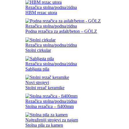
Rezačica stolna/podna/zidna
HBM rezac utora
Rezačica stolna/podna/zidna
Podna rezačica za asfalt/beton – GÖLZ
Rezačica stolna/podna/zidna
Stolni cirkular
Rezačica stolna/podna/zidna
Sabljasta pila
Novi strojevi
Stolni rezač keramike
Rezačica stolna/podna/zidna
Stolna rezačica – fi400mm
Najtraženiji strojevi za najam
Stolna pila za kamen