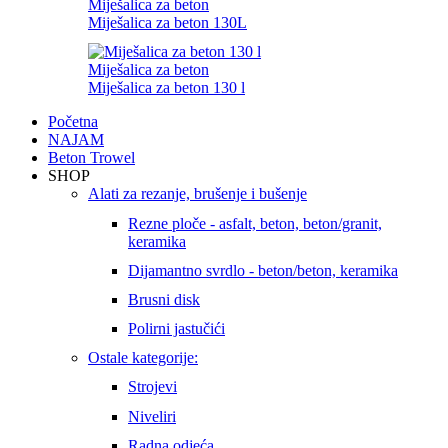
Miješalica za beton
Miješalica za beton 130L
Miješalica za beton
Miješalica za beton 130 l
Početna
NAJAM
Beton Trowel
SHOP
Alati za rezanje, brušenje i bušenje
Rezne ploče - asfalt, beton, beton/granit,
keramika
Dijamantno svrdlo - beton/beton, keramika
Brusni disk
Polirni jastučići
Ostale kategorije:
Strojevi
Niveliri
Radna odjeća