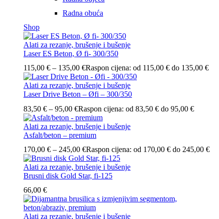
Radna obuća
Shop
Alati za rezanje, brušenje i bušenje
Laser ES Beton, Ø fi- 300/350
115,00
€
–
135,00
€
Raspon cijena: od 115,00 € do 135,00 €
Alati za rezanje, brušenje i bušenje
Laser Drive Beton – Øfi – 300/350
83,50
€
–
95,00
€
Raspon cijena: od 83,50 € do 95,00 €
Alati za rezanje, brušenje i bušenje
Asfalt/beton – premium
170,00
€
–
245,00
€
Raspon cijena: od 170,00 € do 245,00 €
Alati za rezanje, brušenje i bušenje
Brusni disk Gold Star, fi-125
66,00
€
Alati za rezanje, brušenje i bušenje