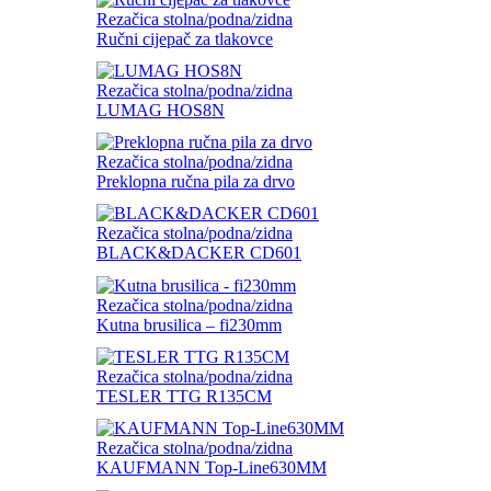
Rezačica stolna/podna/zidna
Ručni cijepač za tlakovce
Rezačica stolna/podna/zidna
LUMAG HOS8N
Rezačica stolna/podna/zidna
Preklopna ručna pila za drvo
Rezačica stolna/podna/zidna
BLACK&DACKER CD601
Rezačica stolna/podna/zidna
Kutna brusilica – fi230mm
Rezačica stolna/podna/zidna
TESLER TTG R135CM
Rezačica stolna/podna/zidna
KAUFMANN Top-Line630MM