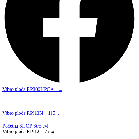
Vibro ploča RP300HPCA – ...
Vibro ploča RPI13N – 115...
Početna
SHOP
Strojevi
Vibro ploča RPI12 – 75kg