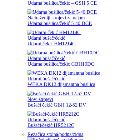
Udarna bušilica/čekić – GSH 5 CE
Najtraženiji strojevi za najam
Udarna bušilica/čekić 5-40 DCE
Udarni bušač/čekić
Udarni čekić HM1214C
Udarni bušač/čekić
Udarna bušilica/čekić GBH10DC
Udarni bušač/čekić
WEKA DK12 dijamantna busilica
Novi strojevi
Bušaći čekić GBH 12-52 DV
Udarni bušač/čekić
Bušaći/čekić HR5212C
Rezačica stolna/podna/zidna