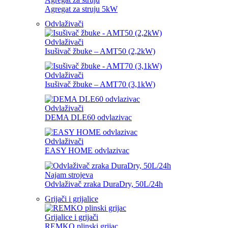
Agregat za struju 5kW
Odvlaživači
Odvlaživači
Isušivač žbuke – AMT50 (2,2kW)
Odvlaživači
Isušivač žbuke – AMT70 (3,1kW)
Odvlaživači
DEMA DLE60 odvlazivac
Odvlaživači
EASY HOME odvlazivac
Najam strojeva
Odvlaživač zraka DuraDry, 50L/24h
Grijači i grijalice
Grijalice i grijači
REMKO plinski grijac