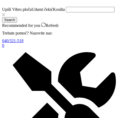
Upiši
Vibro ploča
Udarni čekić
Kosilia
Search
Recommended for you
Refresh
Trebate pomoć? Nazovite nas:
040/321-518
0