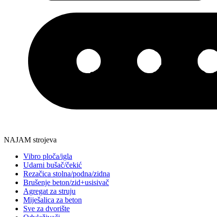
NAJAM strojeva
Vibro ploča/igla
Udarni bušač/čekić
Rezačica stolna/podna/zidna
Brušenje beton/zid+usisivač
Agregat za struju
Miješalica za beton
Sve za dvorište