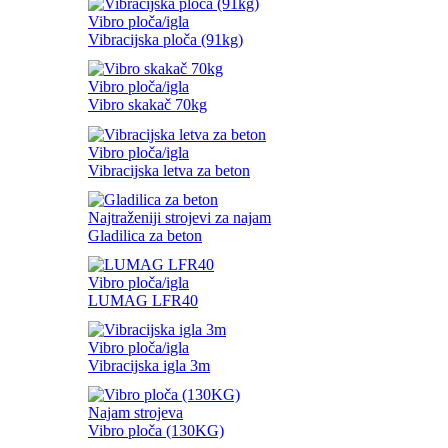
Vibro ploča/igla
Vibracijska ploča (91kg)
Vibro ploča/igla
Vibro skakač 70kg
Vibro ploča/igla
Vibracijska letva za beton
Najtraženiji strojevi za najam
Gladilica za beton
Vibro ploča/igla
LUMAG LFR40
Vibro ploča/igla
Vibracijska igla 3m
Najam strojeva
Vibro ploča (130KG)