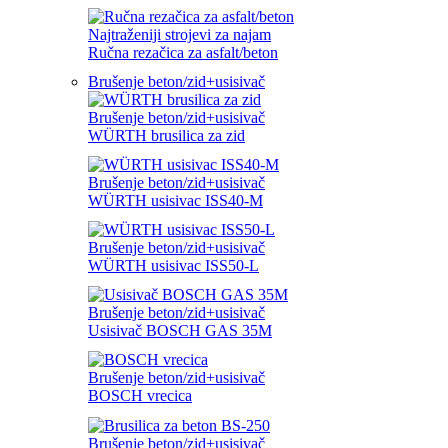
Najtraženiji strojevi za najam
Ručna rezačica za asfalt/beton
Brušenje beton/zid+usisivač
Brušenje beton/zid+usisivač
WÜRTH brusilica za zid
Brušenje beton/zid+usisivač
WÜRTH usisivac ISS40-M
Brušenje beton/zid+usisivač
WÜRTH usisivac ISS50-L
Brušenje beton/zid+usisivač
Usisivač BOSCH GAS 35M
Brušenje beton/zid+usisivač
BOSCH vrecica
Brušenje beton/zid+usisivač