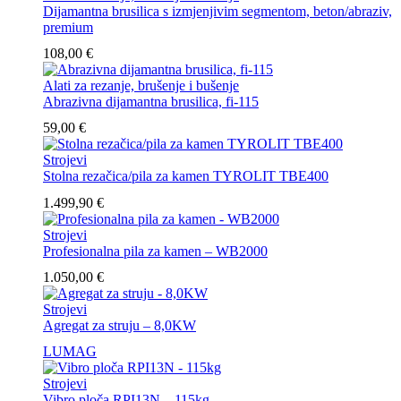
Dijamantna brusilica s izmjenjivim segmentom, beton/abraziv,
premium
108,00
€
Alati za rezanje, brušenje i bušenje
Abrazivna dijamantna brusilica, fi-115
59,00
€
Strojevi
Stolna rezačica/pila za kamen TYROLIT TBE400
1.499,90
€
Strojevi
Profesionalna pila za kamen – WB2000
1.050,00
€
Strojevi
Agregat za struju – 8,0KW
LUMAG
Strojevi
Vibro ploča RPI13N – 115kg