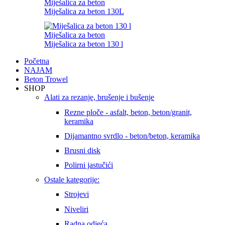
Miješalica za beton
Miješalica za beton 130L
Miješalica za beton
Miješalica za beton 130 l
Početna
NAJAM
Beton Trowel
SHOP
Alati za rezanje, brušenje i bušenje
Rezne ploče - asfalt, beton, beton/granit,
keramika
Dijamantno svrdlo - beton/beton, keramika
Brusni disk
Polirni jastučići
Ostale kategorije:
Strojevi
Niveliri
Radna odjeća