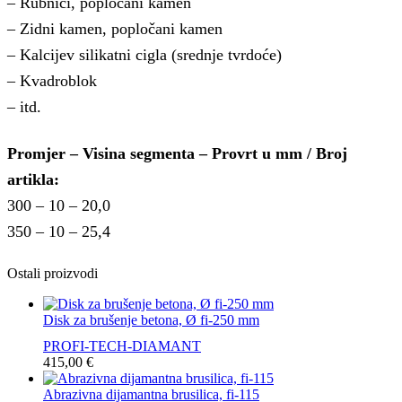
– Rubnici, popločani kamen
– Zidni kamen, popločani kamen
– Kalcijev silikatni cigla (srednje tvrdoće)
– Kvadroblok
– itd.
Promjer – Visina segmenta – Provrt u mm / Broj
artikla:
300 – 10 – 20,0
350 – 10 – 25,4
Ostali proizvodi
Disk za brušenje betona, Ø fi-250 mm
PROFI-TECH-DIAMANT
415,00
€
Abrazivna dijamantna brusilica, fi-115