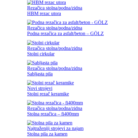
Rezačica stolna/podna/zidna
HBM rezac utora
Rezačica stolna/podna/zidna
Podna rezačica za asfalt/beton – GÖLZ
Rezačica stolna/podna/zidna
Stolni cirkular
Rezačica stolna/podna/zidna
Sabljasta pila
Novi strojevi
Stolni rezač keramike
Rezačica stolna/podna/zidna
Stolna rezačica – fi400mm
Najtraženiji strojevi za najam
Stolna pila za kamen