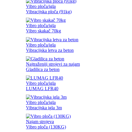
Vibro ploča/igla
Vibracijska ploča (91kg)
Vibro ploča/igla
Vibro skakač 70kg
Vibro ploča/igla
Vibracijska letva za beton
Najtraženiji strojevi za najam
Gladilica za beton
Vibro ploča/igla
LUMAG LFR40
Vibro ploča/igla
Vibracijska igla 3m
Najam strojeva
Vibro ploča (130KG)