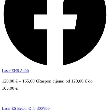
Laser EHS Asfalt
120,00
€
–
165,00
€
Raspon cijena: od 120,00 € do
165,00 €
Laser ES Beton, Ø fi- 300/350