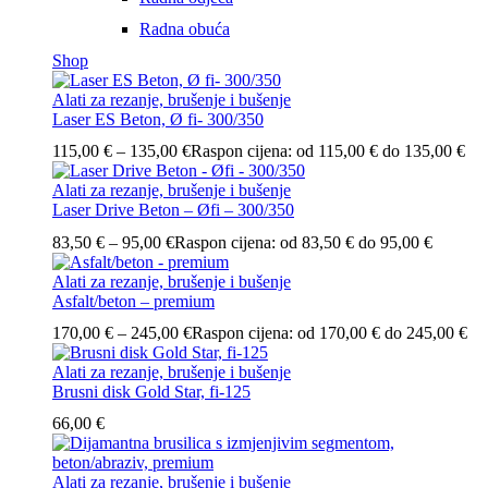
Radna obuća
Shop
Alati za rezanje, brušenje i bušenje
Laser ES Beton, Ø fi- 300/350
115,00
€
–
135,00
€
Raspon cijena: od 115,00 € do 135,00 €
Alati za rezanje, brušenje i bušenje
Laser Drive Beton – Øfi – 300/350
83,50
€
–
95,00
€
Raspon cijena: od 83,50 € do 95,00 €
Alati za rezanje, brušenje i bušenje
Asfalt/beton – premium
170,00
€
–
245,00
€
Raspon cijena: od 170,00 € do 245,00 €
Alati za rezanje, brušenje i bušenje
Brusni disk Gold Star, fi-125
66,00
€
Alati za rezanje, brušenje i bušenje