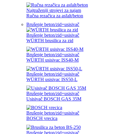
Najtraženiji strojevi za najam
Ručna rezačica za asfalt/beton
Brušenje beton/zid+usisivač
Brušenje beton/zid+usisivač
WÜRTH brusilica za zid
Brušenje beton/zid+usisivač
WÜRTH usisivac ISS40-M
Brušenje beton/zid+usisivač
WÜRTH usisivac ISS50-L
Brušenje beton/zid+usisivač
Usisivač BOSCH GAS 35M
Brušenje beton/zid+usisivač
BOSCH vrecica
Brušenje beton/zid+usisivač