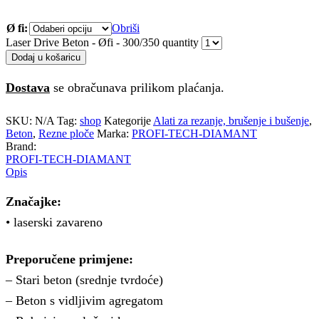
Ø fi:
Obriši
Laser Drive Beton - Øfi - 300/350 quantity
Dodaj u košaricu
Dostava
se obračunava prilikom plaćanja.
SKU:
N/A
Tag:
shop
Kategorije
Alati za rezanje, brušenje i bušenje
,
Beton
,
Rezne ploče
Marka:
PROFI-TECH-DIAMANT
Brand:
PROFI-TECH-DIAMANT
Opis
Značajke:
• laserski zavareno
Preporučene primjene:
– Stari beton (srednje tvrdoće)
– Beton s vidljivim agregatom