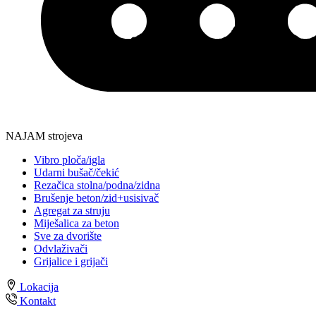
NAJAM strojeva
Vibro ploča/igla
Udarni bušač/čekić
Rezačica stolna/podna/zidna
Brušenje beton/zid+usisivač
Agregat za struju
Miješalica za beton
Sve za dvorište
Odvlaživači
Grijalice i grijači
Lokacija
Kontakt