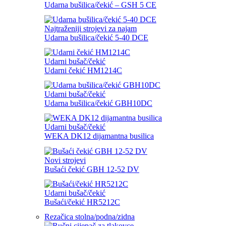
Udarna bušilica/čekić – GSH 5 CE
Najtraženiji strojevi za najam
Udarna bušilica/čekić 5-40 DCE
Udarni bušač/čekić
Udarni čekić HM1214C
Udarni bušač/čekić
Udarna bušilica/čekić GBH10DC
Udarni bušač/čekić
WEKA DK12 dijamantna busilica
Novi strojevi
Bušaći čekić GBH 12-52 DV
Udarni bušač/čekić
Bušaći/čekić HR5212C
Rezačica stolna/podna/zidna