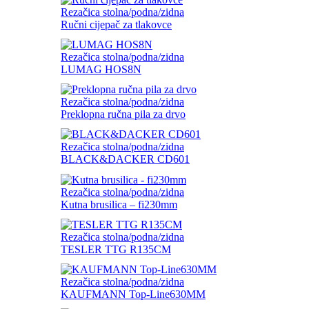
Rezačica stolna/podna/zidna
Ručni cijepač za tlakovce
Rezačica stolna/podna/zidna
LUMAG HOS8N
Rezačica stolna/podna/zidna
Preklopna ručna pila za drvo
Rezačica stolna/podna/zidna
BLACK&DACKER CD601
Rezačica stolna/podna/zidna
Kutna brusilica – fi230mm
Rezačica stolna/podna/zidna
TESLER TTG R135CM
Rezačica stolna/podna/zidna
KAUFMANN Top-Line630MM