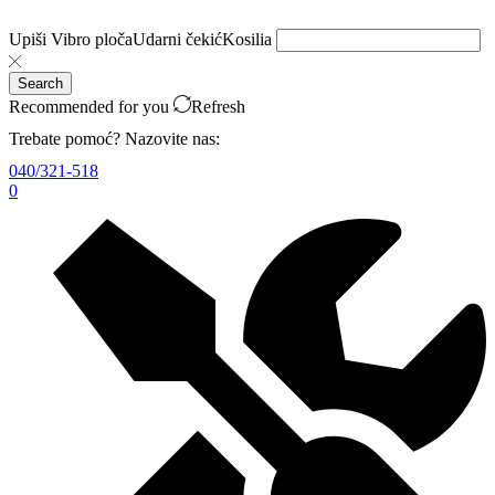
Upiši
Vibro ploča
Udarni čekić
Kosilia
Search
Recommended for you
Refresh
Trebate pomoć? Nazovite nas:
040/321-518
0