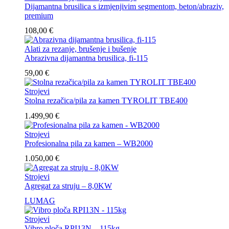
Dijamantna brusilica s izmjenjivim segmentom, beton/abraziv,
premium
108,00
€
Alati za rezanje, brušenje i bušenje
Abrazivna dijamantna brusilica, fi-115
59,00
€
Strojevi
Stolna rezačica/pila za kamen TYROLIT TBE400
1.499,90
€
Strojevi
Profesionalna pila za kamen – WB2000
1.050,00
€
Strojevi
Agregat za struju – 8,0KW
LUMAG
Strojevi
Vibro ploča RPI13N – 115kg