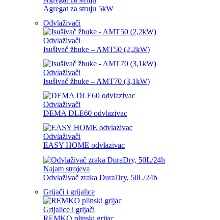
Agregat za struju 5kW
Odvlaživači
Odvlaživači
Isušivač žbuke – AMT50 (2,2kW)
Odvlaživači
Isušivač žbuke – AMT70 (3,1kW)
Odvlaživači
DEMA DLE60 odvlazivac
Odvlaživači
EASY HOME odvlazivac
Najam strojeva
Odvlaživač zraka DuraDry, 50L/24h
Grijači i grijalice
Grijalice i grijači
REMKO plinski grijac