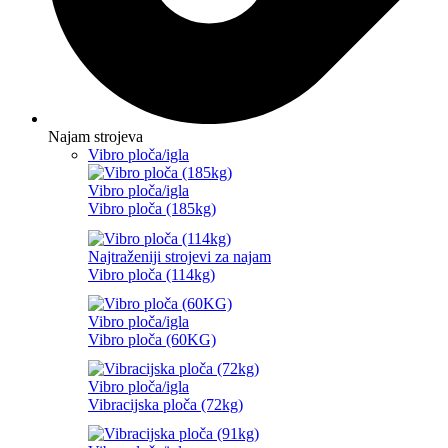
Najam strojeva
Vibro ploča/igla
Vibro ploča/igla
Vibro ploča (185kg)
Najtraženiji strojevi za najam
Vibro ploča (114kg)
Vibro ploča/igla
Vibro ploča (60KG)
Vibro ploča/igla
Vibracijska ploča (72kg)