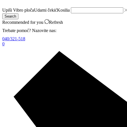
Upiši
Vibro ploča
Udarni čekić
Kosilia
Search
Recommended for you
Refresh
Trebate pomoć? Nazovite nas:
040/321-518
0