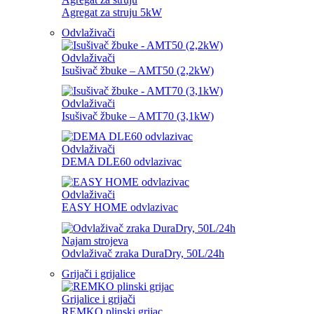
Agregat za struju 5kW
Odvlaživači
Odvlaživači
Isušivač žbuke – AMT50 (2,2kW)
Odvlaživači
Isušivač žbuke – AMT70 (3,1kW)
Odvlaživači
DEMA DLE60 odvlazivac
Odvlaživači
EASY HOME odvlazivac
Najam strojeva
Odvlaživač zraka DuraDry, 50L/24h
Grijači i grijalice
Grijalice i grijači
REMKO plinski grijac