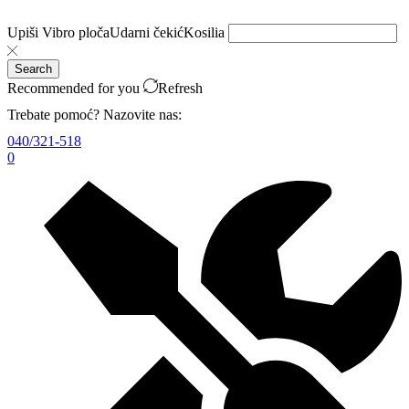
Upiši
Vibro ploča
Udarni čekić
Kosilia
Search
Recommended for you
Refresh
Trebate pomoć? Nazovite nas:
040/321-518
0