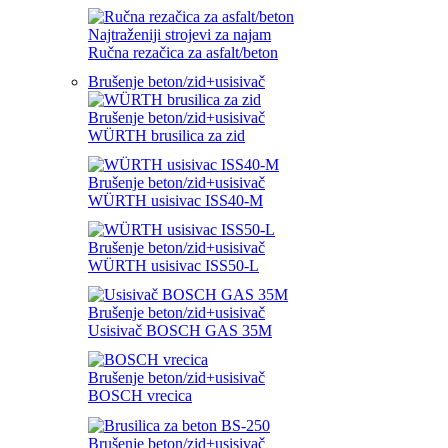
Najtraženiji strojevi za najam
Ručna rezačica za asfalt/beton
Brušenje beton/zid+usisivač
Brušenje beton/zid+usisivač
WÜRTH brusilica za zid
Brušenje beton/zid+usisivač
WÜRTH usisivac ISS40-M
Brušenje beton/zid+usisivač
WÜRTH usisivac ISS50-L
Brušenje beton/zid+usisivač
Usisivač BOSCH GAS 35M
Brušenje beton/zid+usisivač
BOSCH vrecica
Brušenje beton/zid+usisivač