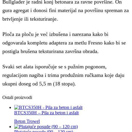
Bullglader je radni konj betonara za ravne površine. On
gura agregat i donosi fini materijal na površinu spreman za
brtvljenje ili teksturiranje.
Ploča za ploču je već izbušena i narezana kako bi
odgovarala kompletu adaptera za metlu Fresno kako bi se
postigla brušena teksturirana završna obrada.
Svaki set alata isporučuje se s pužnim pogonom,
regulacijom nagiba i trima produžnim ručkama koje daju
ukupni doseg od 5,5 m (18 stopa).
Ostali proizvodi
BTCS350H – Pila za beton i asfalt
Beton Trowel
Plutajuće posude (90 – 120 cm)