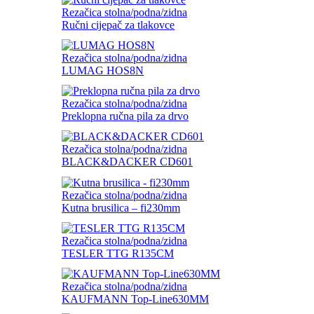
Rezačica stolna/podna/zidna
Ručni cijepač za tlakovce
Rezačica stolna/podna/zidna
LUMAG HOS8N
Rezačica stolna/podna/zidna
Preklopna ručna pila za drvo
Rezačica stolna/podna/zidna
BLACK&DACKER CD601
Rezačica stolna/podna/zidna
Kutna brusilica – fi230mm
Rezačica stolna/podna/zidna
TESLER TTG R135CM
Rezačica stolna/podna/zidna
KAUFMANN Top-Line630MM