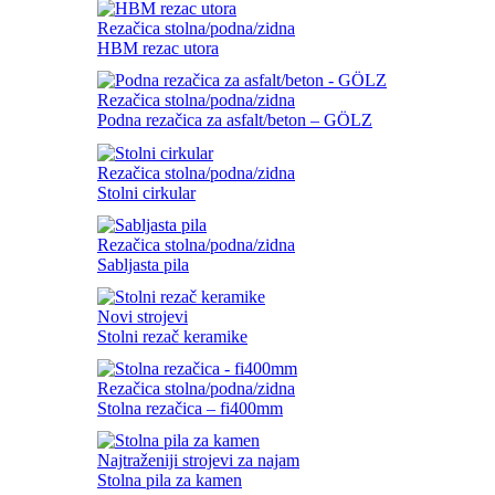
Rezačica stolna/podna/zidna
HBM rezac utora
Rezačica stolna/podna/zidna
Podna rezačica za asfalt/beton – GÖLZ
Rezačica stolna/podna/zidna
Stolni cirkular
Rezačica stolna/podna/zidna
Sabljasta pila
Novi strojevi
Stolni rezač keramike
Rezačica stolna/podna/zidna
Stolna rezačica – fi400mm
Najtraženiji strojevi za najam
Stolna pila za kamen