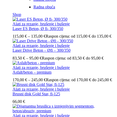
Radna obuća
Shop
Alati za rezanje, brušenje i bušenje
Laser ES Beton, Ø fi- 300/350
115,00
€
–
135,00
€
Raspon cijena: od 115,00 € do 135,00 €
Alati za rezanje, brušenje i bušenje
Laser Drive Beton – Øfi – 300/350
83,50
€
–
95,00
€
Raspon cijena: od 83,50 € do 95,00 €
Alati za rezanje, brušenje i bušenje
Asfalt/beton – premium
170,00
€
–
245,00
€
Raspon cijena: od 170,00 € do 245,00 €
Alati za rezanje, brušenje i bušenje
Brusni disk Gold Star, fi-125
66,00
€
Alati za rezanje, brušenje i bušenje