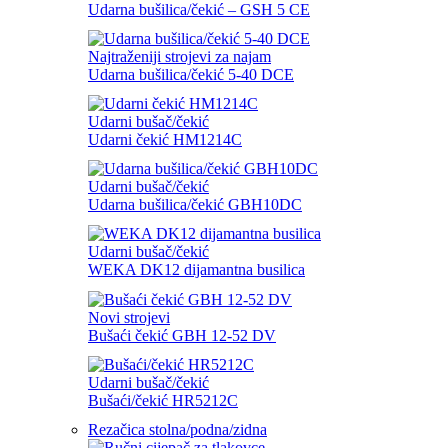
Udarna bušilica/čekić – GSH 5 CE
Najtraženiji strojevi za najam
Udarna bušilica/čekić 5-40 DCE
Udarni bušač/čekić
Udarni čekić HM1214C
Udarni bušač/čekić
Udarna bušilica/čekić GBH10DC
Udarni bušač/čekić
WEKA DK12 dijamantna busilica
Novi strojevi
Bušaći čekić GBH 12-52 DV
Udarni bušač/čekić
Bušaći/čekić HR5212C
Rezačica stolna/podna/zidna