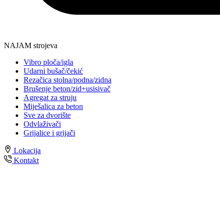
NAJAM strojeva
Vibro ploča/igla
Udarni bušač/čekić
Rezačica stolna/podna/zidna
Brušenje beton/zid+usisivač
Agregat za struju
Miješalica za beton
Sve za dvorište
Odvlaživači
Grijalice i grijači
Lokacija
Kontakt