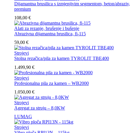
Dijamantna brusilica s izmjenjivim segmentom, beton/abraziv,
premium
108,00
€
Alati za rezanje, brušenje i bušenje
Abrazivna dijamantna brusilica, fi-115
59,00
€
Strojevi
Stolna rezačica/pila za kamen TYROLIT TBE400
1.499,90
€
Strojevi
Profesionalna pila za kamen – WB2000
1.050,00
€
Strojevi
Agregat za struju – 8,0KW
LUMAG
Strojevi
Vibro ploča RPI13N – 115kg