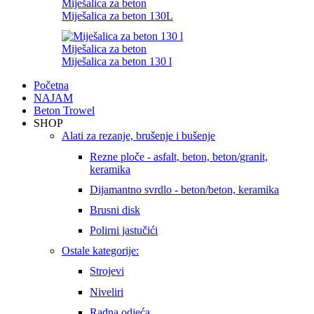
Miješalica za beton
Miješalica za beton 130L
Miješalica za beton
Miješalica za beton 130 l
Početna
NAJAM
Beton Trowel
SHOP
Alati za rezanje, brušenje i bušenje
Rezne ploče - asfalt, beton, beton/granit,
keramika
Dijamantno svrdlo - beton/beton, keramika
Brusni disk
Polirni jastučići
Ostale kategorije:
Strojevi
Niveliri
Radna odjeća