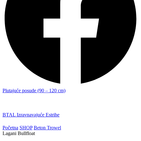
Plutajuće posude (90 – 120 cm)
BTAL Izravnavajuće Estrihe
Početna
SHOP
Beton Trowel
Lagani Bullfloat