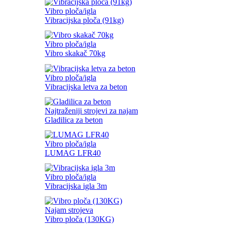
Vibro ploča/igla
Vibracijska ploča (91kg)
Vibro ploča/igla
Vibro skakač 70kg
Vibro ploča/igla
Vibracijska letva za beton
Najtraženiji strojevi za najam
Gladilica za beton
Vibro ploča/igla
LUMAG LFR40
Vibro ploča/igla
Vibracijska igla 3m
Najam strojeva
Vibro ploča (130KG)