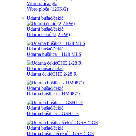
Vibro ploča/igla
Vibro ploča (120KG)
Udarni bušač/čekić
Udarni bušač/čekić
Udarni čekić (2,2 kW)
Udarni bušač/čekić
Udarna bušilica – H28 MLS
Udarni bušač/čekić
Udarna čekićCHE 2-28 R
Udarni bušač/čekić
Udarna bušilica – HM0871C
Udarni bušač/čekić
Udarna bušilica – GSH11E
Udarni bušač/čekić
Udarna bušilica/čekić – GSH 5 CE