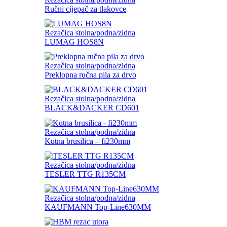
Ručni cijepač za tlakovce
Rezačica stolna/podna/zidna
LUMAG HOS8N
Rezačica stolna/podna/zidna
Preklopna ručna pila za drvo
Rezačica stolna/podna/zidna
BLACK&DACKER CD601
Rezačica stolna/podna/zidna
Kutna brusilica – fi230mm
Rezačica stolna/podna/zidna
TESLER TTG R135CM
Rezačica stolna/podna/zidna
KAUFMANN Top-Line630MM