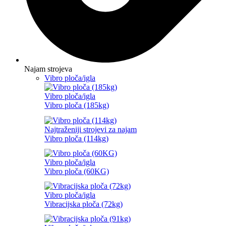
Najam strojeva
Vibro ploča/igla
Vibro ploča/igla
Vibro ploča (185kg)
Najtraženiji strojevi za najam
Vibro ploča (114kg)
Vibro ploča/igla
Vibro ploča (60KG)
Vibro ploča/igla
Vibracijska ploča (72kg)