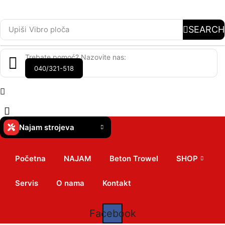
SEARCH
Upiši
Vibro ploča
Trebate pomoć? Nazovite nas:
040/321-518
Najam strojeva
Početna
NAJAM
Beton Trowel
SHOP
Servis
O nama
Kontakt
Facebook