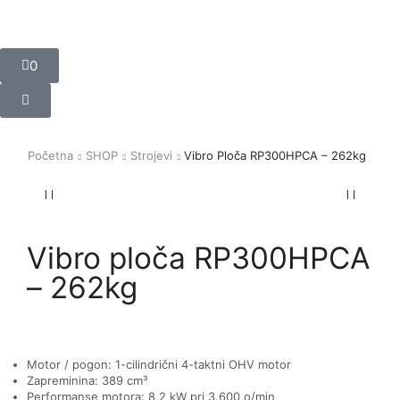
0
Početna
SHOP
Strojevi
Vibro Ploča RP300HPCA – 262kg
Vibro ploča RP300HPCA
– 262kg
Motor / pogon: 1-cilindrični 4-taktni OHV motor
Zapreminina: 389 cm³
Performanse motora: 8,2 kW pri 3.600 o/min