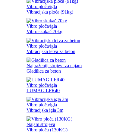
Vibro ploča/igla
Vibracijska ploča (91kg)
Vibro ploča/igla
Vibro skakač 70kg
Vibro ploča/igla
Vibracijska letva za beton
Najtraženiji strojevi za najam
Gladilica za beton
Vibro ploča/igla
LUMAG LFR40
Vibro ploča/igla
Vibracijska igla 3m
Najam strojeva
Vibro ploča (130KG)