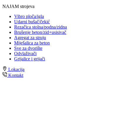
NAJAM strojeva
Vibro ploča/igla
Udarni bušač/čekić
Rezačica stolna/podna/zidna
Brušenje beton/zid+usisivač
Agregat za struju
Miješalica za beton
Sve za dvorište
Odvlaživači
Grijalice i grijači
Lokacija
Kontakt