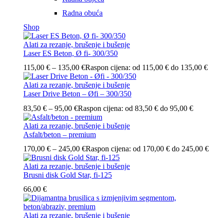
Radna obuća
Shop
Alati za rezanje, brušenje i bušenje
Laser ES Beton, Ø fi- 300/350
115,00
€
–
135,00
€
Raspon cijena: od 115,00 € do 135,00 €
Alati za rezanje, brušenje i bušenje
Laser Drive Beton – Øfi – 300/350
83,50
€
–
95,00
€
Raspon cijena: od 83,50 € do 95,00 €
Alati za rezanje, brušenje i bušenje
Asfalt/beton – premium
170,00
€
–
245,00
€
Raspon cijena: od 170,00 € do 245,00 €
Alati za rezanje, brušenje i bušenje
Brusni disk Gold Star, fi-125
66,00
€
Alati za rezanje, brušenje i bušenje