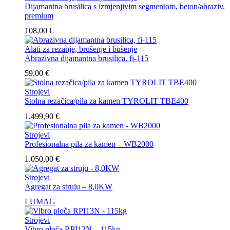
Dijamantna brusilica s izmjenjivim segmentom, beton/abraziv,
premium
108,00
€
Alati za rezanje, brušenje i bušenje
Abrazivna dijamantna brusilica, fi-115
59,00
€
Strojevi
Stolna rezačica/pila za kamen TYROLIT TBE400
1.499,90
€
Strojevi
Profesionalna pila za kamen – WB2000
1.050,00
€
Strojevi
Agregat za struju – 8,0KW
LUMAG
Strojevi
Vibro ploča RPI13N – 115kg