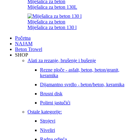
Miješalica za beton
Miješalica za beton 130L
Miješalica za beton
Miješalica za beton 130 l
Početna
NAJAM
Beton Trowel
SHOP
Alati za rezanje, brušenje i bušenje
Rezne ploče - asfalt, beton, beton/granit,
keramika
Dijamantno svrdlo - beton/beton, keramika
Brusni disk
Polirni jastučići
Ostale kategorije:
Strojevi
Niveliri
Radna odjeća