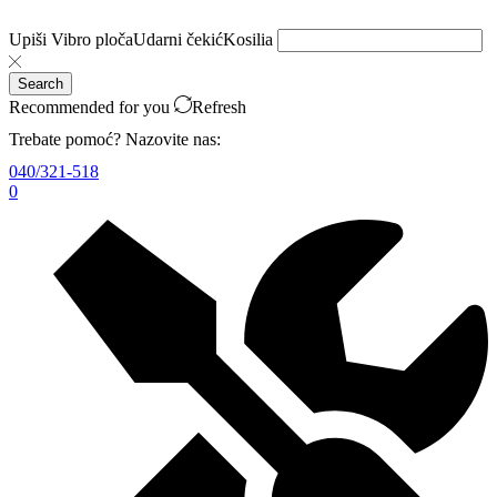
Upiši
Vibro ploča
Udarni čekić
Kosilia
Search
Recommended for you
Refresh
Trebate pomoć? Nazovite nas:
040/321-518
0