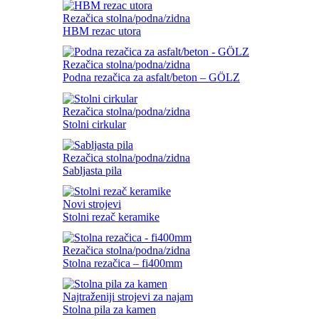
Rezačica stolna/podna/zidna
HBM rezac utora
Rezačica stolna/podna/zidna
Podna rezačica za asfalt/beton – GÖLZ
Rezačica stolna/podna/zidna
Stolni cirkular
Rezačica stolna/podna/zidna
Sabljasta pila
Novi strojevi
Stolni rezač keramike
Rezačica stolna/podna/zidna
Stolna rezačica – fi400mm
Najtraženiji strojevi za najam
Stolna pila za kamen