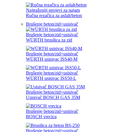
Najtraženiji strojevi za najam
Ručna rezačica za asfalt/beton
Brušenje beton/zid+usisivač
Brušenje beton/zid+usisivač
WÜRTH brusilica za zid
Brušenje beton/zid+usisivač
WÜRTH usisivac ISS40-M
Brušenje beton/zid+usisivač
WÜRTH usisivac ISS50-L
Brušenje beton/zid+usisivač
Usisivač BOSCH GAS 35M
Brušenje beton/zid+usisivač
BOSCH vrecica
Brušenje beton/zid+usisivač