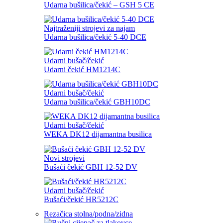
Udarna bušilica/čekić – GSH 5 CE
Najtraženiji strojevi za najam
Udarna bušilica/čekić 5-40 DCE
Udarni bušač/čekić
Udarni čekić HM1214C
Udarni bušač/čekić
Udarna bušilica/čekić GBH10DC
Udarni bušač/čekić
WEKA DK12 dijamantna busilica
Novi strojevi
Bušaći čekić GBH 12-52 DV
Udarni bušač/čekić
Bušaći/čekić HR5212C
Rezačica stolna/podna/zidna