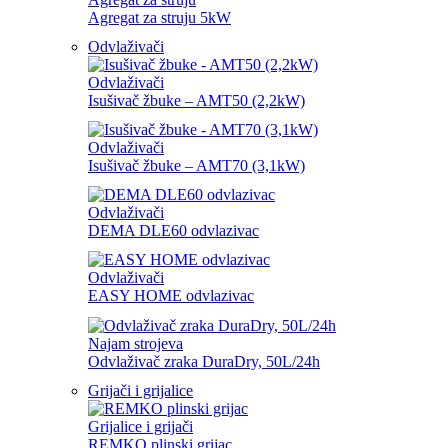
Agregat za struju 5kW
Odvlaživači
Odvlaživači
Isušivač žbuke – AMT50 (2,2kW)
Odvlaživači
Isušivač žbuke – AMT70 (3,1kW)
Odvlaživači
DEMA DLE60 odvlazivac
Odvlaživači
EASY HOME odvlazivac
Najam strojeva
Odvlaživač zraka DuraDry, 50L/24h
Grijači i grijalice
Grijalice i grijači
REMKO plinski grijac