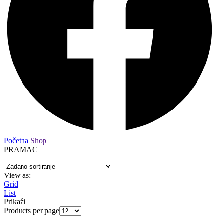
Početna
Shop
PRAMAC
View as:
Grid
List
Prikaži
Products per page