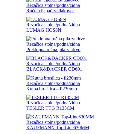
Rezačica stolna/podna/zidna
Ručni cijepač za tlakovce
Rezačica stolna/podna/zidna
LUMAG HOS8N
Rezačica stolna/podna/zidna
Preklopna ručna pila za drvo
Rezačica stolna/podna/zidna
BLACK&DACKER CD601
Rezačica stolna/podna/zidna
Kutna brusilica – fi230mm
Rezačica stolna/podna/zidna
TESLER TTG R135CM
Rezačica stolna/podna/zidna
KAUFMANN Top-Line630MM