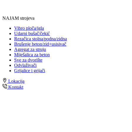
NAJAM strojeva
Vibro ploča/igla
Udarni bušač/čekić
Rezačica stolna/podna/zidna
Brušenje beton/zid+usisivač
Agregat za struju
Miješalica za beton
Sve za dvorište
Odvlaživači
Grijalice i grijači
Lokacija
Kontakt