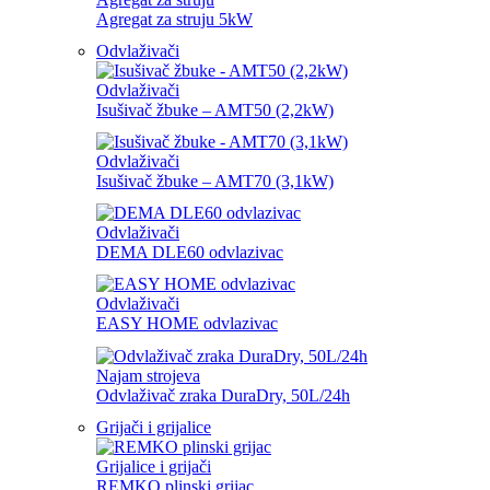
Agregat za struju 5kW
Odvlaživači
Odvlaživači
Isušivač žbuke – AMT50 (2,2kW)
Odvlaživači
Isušivač žbuke – AMT70 (3,1kW)
Odvlaživači
DEMA DLE60 odvlazivac
Odvlaživači
EASY HOME odvlazivac
Najam strojeva
Odvlaživač zraka DuraDry, 50L/24h
Grijači i grijalice
Grijalice i grijači
REMKO plinski grijac