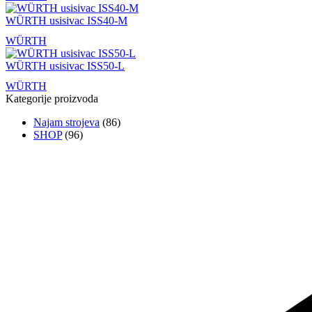
WÜRTH usisivac ISS40-M
WÜRTH
WÜRTH usisivac ISS50-L
WÜRTH
Kategorije proizvoda
Najam strojeva
(86)
SHOP
(96)