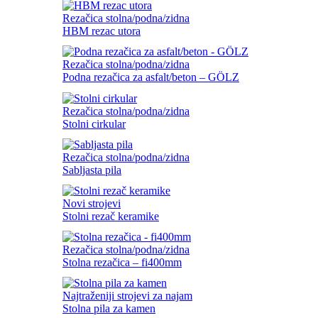
Rezačica stolna/podna/zidna
HBM rezac utora
Rezačica stolna/podna/zidna
Podna rezačica za asfalt/beton – GÖLZ
Rezačica stolna/podna/zidna
Stolni cirkular
Rezačica stolna/podna/zidna
Sabljasta pila
Novi strojevi
Stolni rezač keramike
Rezačica stolna/podna/zidna
Stolna rezačica – fi400mm
Najtraženiji strojevi za najam
Stolna pila za kamen