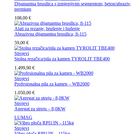
Dijamantna brusilica s izmjenjivim segmentom, beton/abraziv,
premium
108,00
€
Alati za rezanje, brušenje i bušenje
Abrazivna dijamantna brusilica, fi-115
59,00
€
Strojevi
Stolna rezačica/pila za kamen TYROLIT TBE400
1.499,90
€
Strojevi
Profesionalna pila za kamen – WB2000
1.050,00
€
Strojevi
Agregat za struju – 8,0KW
LUMAG
Strojevi
Vibro ploča RPI13N – 115kg