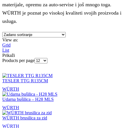
materijale, opremu za auto-servise i još mnogo toga.
WÜRTH je poznat po visokoj kvaliteti svojih proizvoda i
usluga.
View as:
Grid
List
Prikaži
Products per page
TESLER TTG R135CM
WÜRTH
Udarna bušilica – H28 MLS
WÜRTH
WÜRTH brusilica za zid
WÜRTH