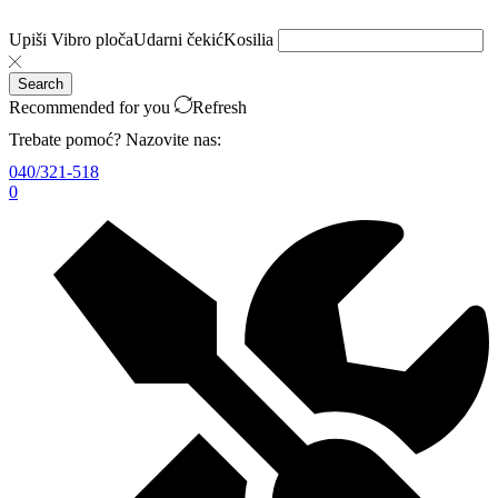
Upiši
Vibro ploča
Udarni čekić
Kosilia
Search
Recommended for you
Refresh
Trebate pomoć? Nazovite nas:
040/321-518
0