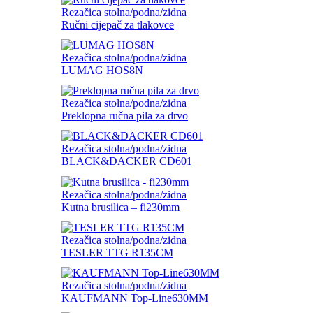
Rezačica stolna/podna/zidna
Ručni cijepač za tlakovce
Rezačica stolna/podna/zidna
LUMAG HOS8N
Rezačica stolna/podna/zidna
Preklopna ručna pila za drvo
Rezačica stolna/podna/zidna
BLACK&DACKER CD601
Rezačica stolna/podna/zidna
Kutna brusilica – fi230mm
Rezačica stolna/podna/zidna
TESLER TTG R135CM
Rezačica stolna/podna/zidna
KAUFMANN Top-Line630MM