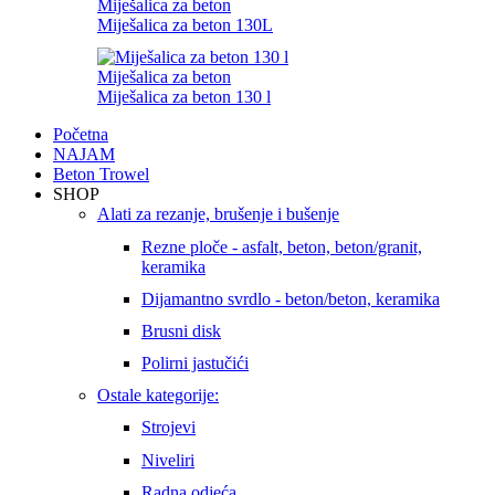
Miješalica za beton
Miješalica za beton 130L
Miješalica za beton
Miješalica za beton 130 l
Početna
NAJAM
Beton Trowel
SHOP
Alati za rezanje, brušenje i bušenje
Rezne ploče - asfalt, beton, beton/granit,
keramika
Dijamantno svrdlo - beton/beton, keramika
Brusni disk
Polirni jastučići
Ostale kategorije:
Strojevi
Niveliri
Radna odjeća