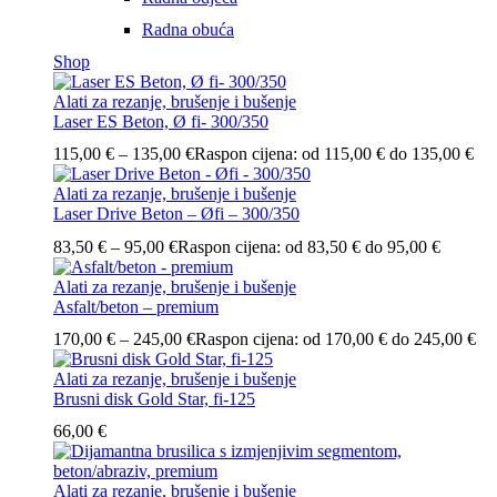
Radna obuća
Shop
Alati za rezanje, brušenje i bušenje
Laser ES Beton, Ø fi- 300/350
115,00
€
–
135,00
€
Raspon cijena: od 115,00 € do 135,00 €
Alati za rezanje, brušenje i bušenje
Laser Drive Beton – Øfi – 300/350
83,50
€
–
95,00
€
Raspon cijena: od 83,50 € do 95,00 €
Alati za rezanje, brušenje i bušenje
Asfalt/beton – premium
170,00
€
–
245,00
€
Raspon cijena: od 170,00 € do 245,00 €
Alati za rezanje, brušenje i bušenje
Brusni disk Gold Star, fi-125
66,00
€
Alati za rezanje, brušenje i bušenje