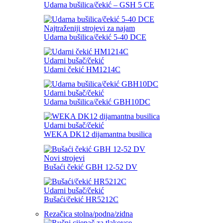
Udarna bušilica/čekić – GSH 5 CE
Najtraženiji strojevi za najam
Udarna bušilica/čekić 5-40 DCE
Udarni bušač/čekić
Udarni čekić HM1214C
Udarni bušač/čekić
Udarna bušilica/čekić GBH10DC
Udarni bušač/čekić
WEKA DK12 dijamantna busilica
Novi strojevi
Bušaći čekić GBH 12-52 DV
Udarni bušač/čekić
Bušaći/čekić HR5212C
Rezačica stolna/podna/zidna