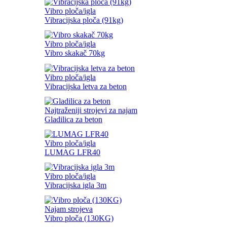
Vibro ploča/igla
Vibracijska ploča (91kg)
Vibro ploča/igla
Vibro skakač 70kg
Vibro ploča/igla
Vibracijska letva za beton
Najtraženiji strojevi za najam
Gladilica za beton
Vibro ploča/igla
LUMAG LFR40
Vibro ploča/igla
Vibracijska igla 3m
Najam strojeva
Vibro ploča (130KG)