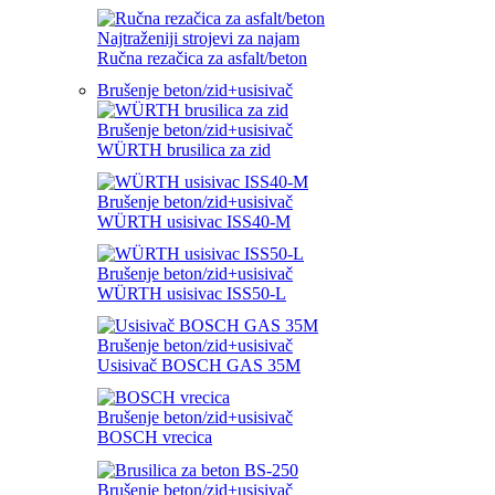
Najtraženiji strojevi za najam
Ručna rezačica za asfalt/beton
Brušenje beton/zid+usisivač
Brušenje beton/zid+usisivač
WÜRTH brusilica za zid
Brušenje beton/zid+usisivač
WÜRTH usisivac ISS40-M
Brušenje beton/zid+usisivač
WÜRTH usisivac ISS50-L
Brušenje beton/zid+usisivač
Usisivač BOSCH GAS 35M
Brušenje beton/zid+usisivač
BOSCH vrecica
Brušenje beton/zid+usisivač