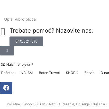
Upiši
Vibro ploča
Trebate pomoć? Nazovite nas:
040/321-518
Najam strojeva
Početna
NAJAM
Beton Trowel
SHOP
Servis
O na
Početna
Shop
SHOP
Alati Za Rezanje, Brušenje I Bušenje