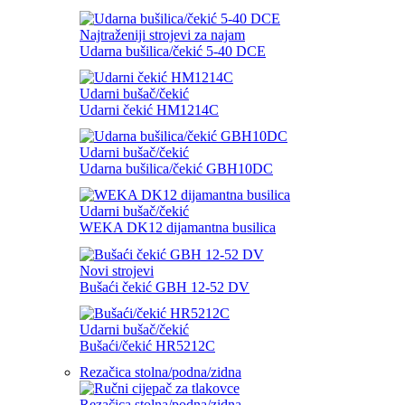
Najtraženiji strojevi za najam
Udarna bušilica/čekić 5-40 DCE
Udarni bušač/čekić
Udarni čekić HM1214C
Udarni bušač/čekić
Udarna bušilica/čekić GBH10DC
Udarni bušač/čekić
WEKA DK12 dijamantna busilica
Novi strojevi
Bušaći čekić GBH 12-52 DV
Udarni bušač/čekić
Bušaći/čekić HR5212C
Rezačica stolna/podna/zidna
Rezačica stolna/podna/zidna