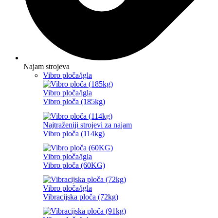
Najam strojeva
Vibro ploča/igla
Vibro ploča/igla
Vibro ploča (185kg)
Najtraženiji strojevi za najam
Vibro ploča (114kg)
Vibro ploča/igla
Vibro ploča (60KG)
Vibro ploča/igla
Vibracijska ploča (72kg)