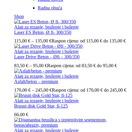
Radna obuća
Shop
Alati za rezanje, brušenje i bušenje
Laser ES Beton, Ø fi- 300/350
115,00
€
–
135,00
€
Raspon cijena: od 115,00 € do 135,00 €
Alati za rezanje, brušenje i bušenje
Laser Drive Beton – Øfi – 300/350
83,50
€
–
95,00
€
Raspon cijena: od 83,50 € do 95,00 €
Alati za rezanje, brušenje i bušenje
Asfalt/beton – premium
170,00
€
–
245,00
€
Raspon cijena: od 170,00 € do 245,00 €
Alati za rezanje, brušenje i bušenje
Brusni disk Gold Star, fi-125
66,00
€
Alati za rezanje, brušenje i bušenje