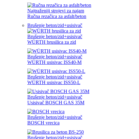
Najtraženiji strojevi za najam
Ručna rezačica za asfalt/beton
Brušenje beton/zid+usisivač
Brušenje beton/zid+usisivač
WÜRTH brusilica za zid
Brušenje beton/zid+usisivač
WÜRTH usisivac ISS40-M
Brušenje beton/zid+usisivač
WÜRTH usisivac ISS50-L
Brušenje beton/zid+usisivač
Usisivač BOSCH GAS 35M
Brušenje beton/zid+usisivač
BOSCH vrecica
Brušenje beton/zid+usisivač