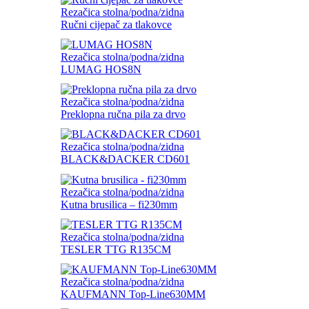
Rezačica stolna/podna/zidna
Ručni cijepač za tlakovce
Rezačica stolna/podna/zidna
LUMAG HOS8N
Rezačica stolna/podna/zidna
Preklopna ručna pila za drvo
Rezačica stolna/podna/zidna
BLACK&DACKER CD601
Rezačica stolna/podna/zidna
Kutna brusilica – fi230mm
Rezačica stolna/podna/zidna
TESLER TTG R135CM
Rezačica stolna/podna/zidna
KAUFMANN Top-Line630MM