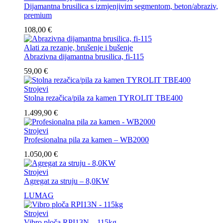
Dijamantna brusilica s izmjenjivim segmentom, beton/abraziv,
premium
108,00
€
Alati za rezanje, brušenje i bušenje
Abrazivna dijamantna brusilica, fi-115
59,00
€
Strojevi
Stolna rezačica/pila za kamen TYROLIT TBE400
1.499,90
€
Strojevi
Profesionalna pila za kamen – WB2000
1.050,00
€
Strojevi
Agregat za struju – 8,0KW
LUMAG
Strojevi
Vibro ploča RPI13N – 115kg