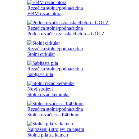
Rezačica stolna/podna/zidna
HBM rezac utora
Rezačica stolna/podna/zidna
Podna rezačica za asfalt/beton – GÖLZ
Rezačica stolna/podna/zidna
Stolni cirkular
Rezačica stolna/podna/zidna
Sabljasta pila
Novi strojevi
Stolni rezač keramike
Rezačica stolna/podna/zidna
Stolna rezačica – fi400mm
Najtraženiji strojevi za najam
Stolna pila za kamen