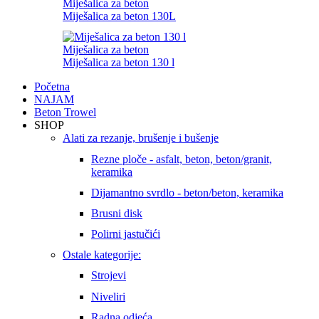
Miješalica za beton
Miješalica za beton 130L
Miješalica za beton
Miješalica za beton 130 l
Početna
NAJAM
Beton Trowel
SHOP
Alati za rezanje, brušenje i bušenje
Rezne ploče - asfalt, beton, beton/granit,
keramika
Dijamantno svrdlo - beton/beton, keramika
Brusni disk
Polirni jastučići
Ostale kategorije:
Strojevi
Niveliri
Radna odjeća