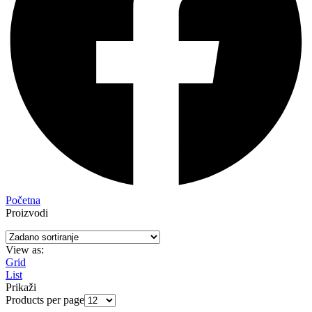
Početna
Proizvodi
View as:
Grid
List
Prikaži
Products per page