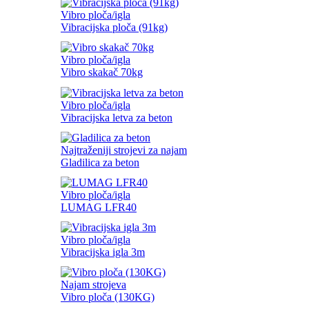
Vibro ploča/igla
Vibracijska ploča (91kg)
Vibro ploča/igla
Vibro skakač 70kg
Vibro ploča/igla
Vibracijska letva za beton
Najtraženiji strojevi za najam
Gladilica za beton
Vibro ploča/igla
LUMAG LFR40
Vibro ploča/igla
Vibracijska igla 3m
Najam strojeva
Vibro ploča (130KG)