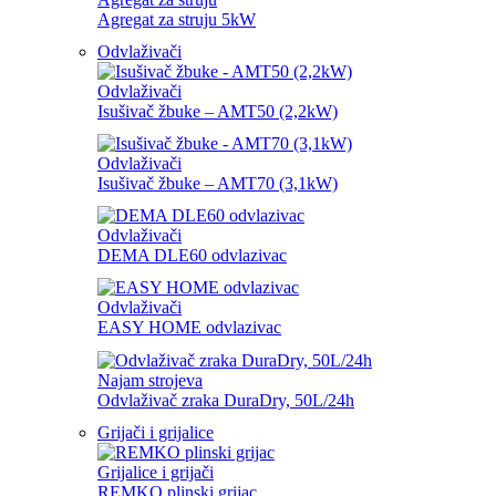
Agregat za struju 5kW
Odvlaživači
Odvlaživači
Isušivač žbuke – AMT50 (2,2kW)
Odvlaživači
Isušivač žbuke – AMT70 (3,1kW)
Odvlaživači
DEMA DLE60 odvlazivac
Odvlaživači
EASY HOME odvlazivac
Najam strojeva
Odvlaživač zraka DuraDry, 50L/24h
Grijači i grijalice
Grijalice i grijači
REMKO plinski grijac