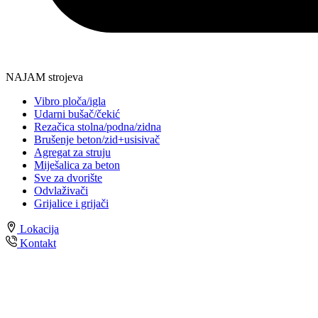
NAJAM strojeva
Vibro ploča/igla
Udarni bušač/čekić
Rezačica stolna/podna/zidna
Brušenje beton/zid+usisivač
Agregat za struju
Miješalica za beton
Sve za dvorište
Odvlaživači
Grijalice i grijači
Lokacija
Kontakt