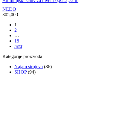
Aluminijski stativ za nivelir 0,82-2,72 m
NEDO
305,00
€
1
2
…
15
next
Kategorije proizvoda
Najam strojeva
(86)
SHOP
(94)