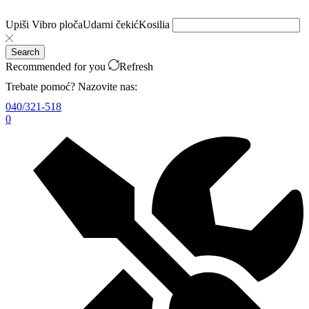
Upiši
Vibro ploča
Udarni čekić
Kosilia
Search
Recommended for you
Refresh
Trebate pomoć? Nazovite nas:
040/321-518
0