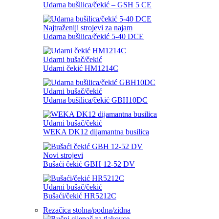
Udarna bušilica/čekić – GSH 5 CE
Najtraženiji strojevi za najam
Udarna bušilica/čekić 5-40 DCE
Udarni bušač/čekić
Udarni čekić HM1214C
Udarni bušač/čekić
Udarna bušilica/čekić GBH10DC
Udarni bušač/čekić
WEKA DK12 dijamantna busilica
Novi strojevi
Bušaći čekić GBH 12-52 DV
Udarni bušač/čekić
Bušaći/čekić HR5212C
Rezačica stolna/podna/zidna