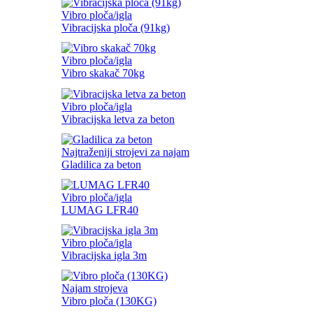
Vibro ploča/igla
Vibracijska ploča (91kg)
Vibro ploča/igla
Vibro skakač 70kg
Vibro ploča/igla
Vibracijska letva za beton
Najtraženiji strojevi za najam
Gladilica za beton
Vibro ploča/igla
LUMAG LFR40
Vibro ploča/igla
Vibracijska igla 3m
Najam strojeva
Vibro ploča (130KG)