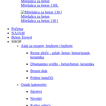
Miješalica za beton
Miješalica za beton 130L
Miješalica za beton
Miješalica za beton 130 l
Početna
NAJAM
Beton Trowel
SHOP
Alati za rezanje, brušenje i bušenje
Rezne ploče - asfalt, beton, beton/granit,
keramika
Dijamantno svrdlo - beton/beton, keramika
Brusni disk
Polirni jastučići
Ostale kategorije:
Strojevi
Niveliri
Radna odjeća