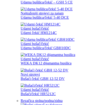
Udarna bušilica/čekić – GSH 5 CE
Najtraženiji strojevi za najam
Udarna bušilica/čekić 5-40 DCE
Udarni bušač/čekić
Udarni čekić HM1214C
Udarni bušač/čekić
Udarna bušilica/čekić GBH10DC
Udarni bušač/čekić
WEKA DK12 dijamantna busilica
Novi strojevi
Bušaći čekić GBH 12-52 DV
Udarni bušač/čekić
Bušaći/čekić HR5212C
Rezačica stolna/podna/zidna