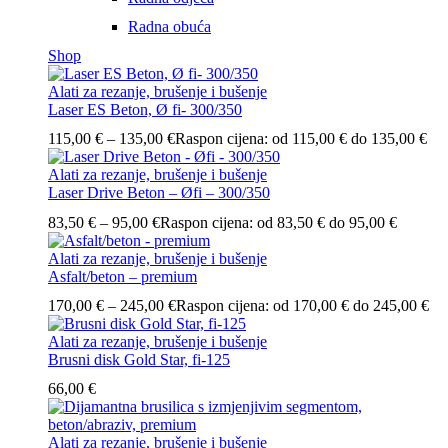
Radna obuća
Shop
Alati za rezanje, brušenje i bušenje
Laser ES Beton, Ø fi- 300/350
115,00
€
–
135,00
€
Raspon cijena: od 115,00 € do 135,00 €
Alati za rezanje, brušenje i bušenje
Laser Drive Beton – Øfi – 300/350
83,50
€
–
95,00
€
Raspon cijena: od 83,50 € do 95,00 €
Alati za rezanje, brušenje i bušenje
Asfalt/beton – premium
170,00
€
–
245,00
€
Raspon cijena: od 170,00 € do 245,00 €
Alati za rezanje, brušenje i bušenje
Brusni disk Gold Star, fi-125
66,00
€
Alati za rezanje, brušenje i bušenje