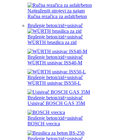
Najtraženiji strojevi za najam
Ručna rezačica za asfalt/beton
Brušenje beton/zid+usisivač
Brušenje beton/zid+usisivač
WÜRTH brusilica za zid
Brušenje beton/zid+usisivač
WÜRTH usisivac ISS40-M
Brušenje beton/zid+usisivač
WÜRTH usisivac ISS50-L
Brušenje beton/zid+usisivač
Usisivač BOSCH GAS 35M
Brušenje beton/zid+usisivač
BOSCH vrecica
Brušenje beton/zid+usisivač