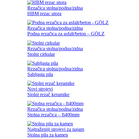
Rezačica stolna/podna/zidna
HBM rezac utora
Rezačica stolna/podna/zidna
Podna rezačica za asfalt/beton – GÖLZ
Rezačica stolna/podna/zidna
Stolni cirkular
Rezačica stolna/podna/zidna
Sabljasta pila
Novi strojevi
Stolni rezač keramike
Rezačica stolna/podna/zidna
Stolna rezačica – fi400mm
Najtraženiji strojevi za najam
Stolna pila za kamen