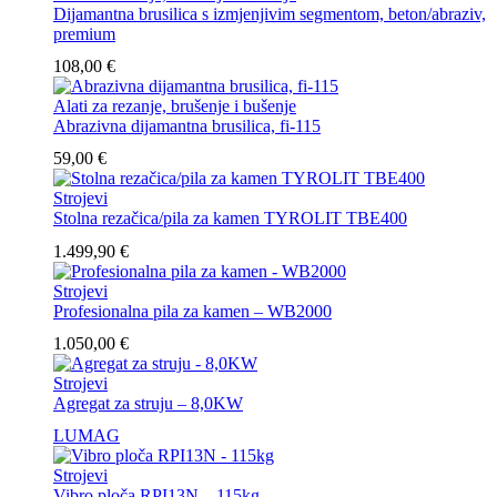
Dijamantna brusilica s izmjenjivim segmentom, beton/abraziv,
premium
108,00
€
Alati za rezanje, brušenje i bušenje
Abrazivna dijamantna brusilica, fi-115
59,00
€
Strojevi
Stolna rezačica/pila za kamen TYROLIT TBE400
1.499,90
€
Strojevi
Profesionalna pila za kamen – WB2000
1.050,00
€
Strojevi
Agregat za struju – 8,0KW
LUMAG
Strojevi
Vibro ploča RPI13N – 115kg