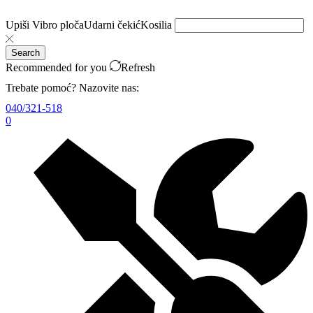
Upiši
Vibro ploča
Udarni čekić
Kosilia
Search
Recommended for you
Refresh
Trebate pomoć? Nazovite nas:
040/321-518
0