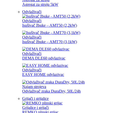
Agregat za struju 5kW
Odvlaživači
Odvlaživači
Isušivač žbuke – AMT50 (2,2kW)
Odvlaživači
Isušivač žbuke – AMT70 (3,1kW)
Odvlaživači
DEMA DLE60 odvlazivac
Odvlaživači
EASY HOME odvlazivac
Najam strojeva
Odvlaživač zraka DuraDry, 50L/24h
Grijači i grijalice
Grijalice i grijači
REMKO plinski grijac