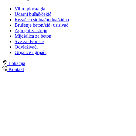
Vibro ploča/igla
Udarni bušač/čekić
Rezačica stolna/podna/zidna
Brušenje beton/zid+usisivač
Agregat za struju
Miješalica za beton
Sve za dvorište
Odvlaživači
Grijalice i grijači
Lokacija
Kontakt