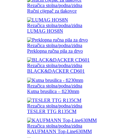
Rezačica stolna/podna/zidna
Ručni cijepač za tlakovce
Rezačica stolna/podna/zidna
LUMAG HOS8N
Rezačica stolna/podna/zidna
Preklopna ručna pila za drvo
Rezačica stolna/podna/zidna
BLACK&DACKER CD601
Rezačica stolna/podna/zidna
Kutna brusilica – fi230mm
Rezačica stolna/podna/zidna
TESLER TTG R135CM
Rezačica stolna/podna/zidna
KAUFMANN Top-Line630MM