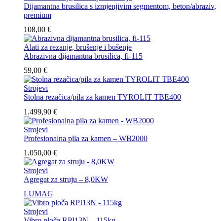
Dijamantna brusilica s izmjenjivim segmentom, beton/abraziv,
premium
108,00
€
Alati za rezanje, brušenje i bušenje
Abrazivna dijamantna brusilica, fi-115
59,00
€
Strojevi
Stolna rezačica/pila za kamen TYROLIT TBE400
1.499,90
€
Strojevi
Profesionalna pila za kamen – WB2000
1.050,00
€
Strojevi
Agregat za struju – 8,0KW
LUMAG
Strojevi
Vibro ploča RPI13N – 115kg