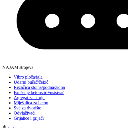
NAJAM strojeva
Vibro ploča/igla
Udarni bušač/čekić
Rezačica stolna/podna/zidna
Brušenje beton/zid+usisivač
Agregat za struju
Miješalica za beton
Sve za dvorište
Odvlaživači
Grijalice i grijači