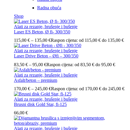
Radna obuća
Shop
Alati za rezanje, brušenje i bušenje
Laser ES Beton, Ø fi- 300/350
115,00
€
–
135,00
€
Raspon cijena: od 115,00 € do 135,00 €
Alati za rezanje, brušenje i bušenje
Laser Drive Beton – Øfi – 300/350
83,50
€
–
95,00
€
Raspon cijena: od 83,50 € do 95,00 €
Alati za rezanje, brušenje i bušenje
Asfalt/beton – premium
170,00
€
–
245,00
€
Raspon cijena: od 170,00 € do 245,00 €
Alati za rezanje, brušenje i bušenje
Brusni disk Gold Star, fi-125
66,00
€
Alati za rezanje, brušenje i bušenje