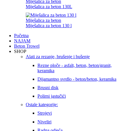
Miješalica za beton
Miješalica za beton 130L
Miješalica za beton
Miješalica za beton 130 l
Početna
NAJAM
Beton Trowel
SHOP
Alati za rezanje, brušenje i bušenje
Rezne ploče - asfalt, beton, beton/granit,
keramika
Dijamantno svrdlo - beton/beton, keramika
Brusni disk
Polirni jastučići
Ostale kategorije:
Strojevi
Niveliri
Radna odjeća