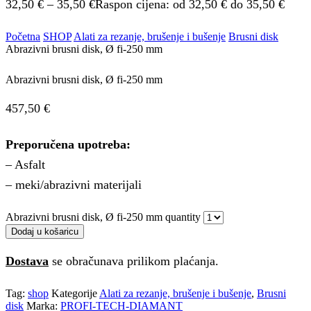
32,50
€
–
35,50
€
Raspon cijena: od 32,50 € do 35,50 €
Početna
SHOP
Alati za rezanje, brušenje i bušenje
Brusni disk
Abrazivni brusni disk, Ø fi-250 mm
Abrazivni brusni disk, Ø fi-250 mm
457,50
€
Preporučena upotreba:
– Asfalt
– meki/abrazivni materijali
Abrazivni brusni disk, Ø fi-250 mm quantity
Dodaj u košaricu
Dostava
se obračunava prilikom plaćanja.
Tag:
shop
Kategorije
Alati za rezanje, brušenje i bušenje
,
Brusni
disk
Marka:
PROFI-TECH-DIAMANT