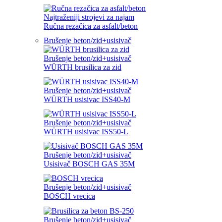
Najtraženiji strojevi za najam
Ručna rezačica za asfalt/beton
Brušenje beton/zid+usisivač
Brušenje beton/zid+usisivač
WÜRTH brusilica za zid
Brušenje beton/zid+usisivač
WÜRTH usisivac ISS40-M
Brušenje beton/zid+usisivač
WÜRTH usisivac ISS50-L
Brušenje beton/zid+usisivač
Usisivač BOSCH GAS 35M
Brušenje beton/zid+usisivač
BOSCH vrecica
Brušenje beton/zid+usisivač