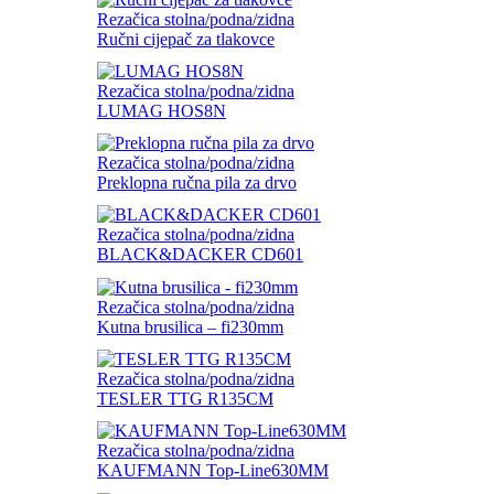
Rezačica stolna/podna/zidna
Ručni cijepač za tlakovce
Rezačica stolna/podna/zidna
LUMAG HOS8N
Rezačica stolna/podna/zidna
Preklopna ručna pila za drvo
Rezačica stolna/podna/zidna
BLACK&DACKER CD601
Rezačica stolna/podna/zidna
Kutna brusilica – fi230mm
Rezačica stolna/podna/zidna
TESLER TTG R135CM
Rezačica stolna/podna/zidna
KAUFMANN Top-Line630MM