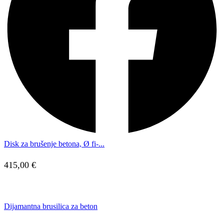
Disk za brušenje betona, Ø fi-...
415,00
€
Dijamantna brusilica za beton