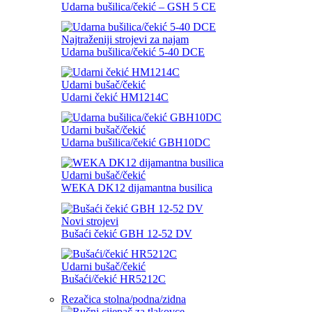
Udarna bušilica/čekić – GSH 5 CE
Najtraženiji strojevi za najam
Udarna bušilica/čekić 5-40 DCE
Udarni bušač/čekić
Udarni čekić HM1214C
Udarni bušač/čekić
Udarna bušilica/čekić GBH10DC
Udarni bušač/čekić
WEKA DK12 dijamantna busilica
Novi strojevi
Bušaći čekić GBH 12-52 DV
Udarni bušač/čekić
Bušaći/čekić HR5212C
Rezačica stolna/podna/zidna