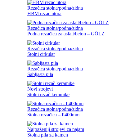
Rezačica stolna/podna/zidna
HBM rezac utora
Rezačica stolna/podna/zidna
Podna rezačica za asfalt/beton – GÖLZ
Rezačica stolna/podna/zidna
Stolni cirkular
Rezačica stolna/podna/zidna
Sabljasta pila
Novi strojevi
Stolni rezač keramike
Rezačica stolna/podna/zidna
Stolna rezačica – fi400mm
Najtraženiji strojevi za najam
Stolna pila za kamen