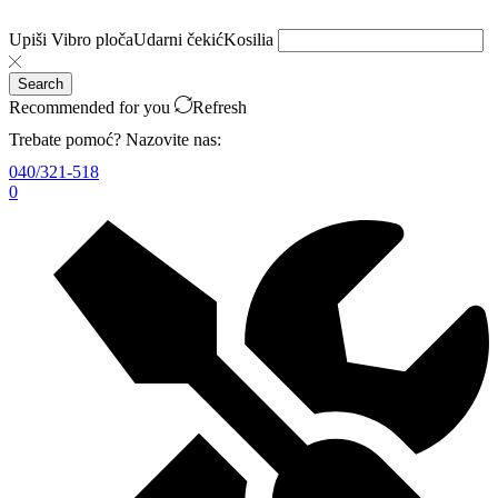
Upiši
Vibro ploča
Udarni čekić
Kosilia
Search
Recommended for you
Refresh
Trebate pomoć? Nazovite nas:
040/321-518
0