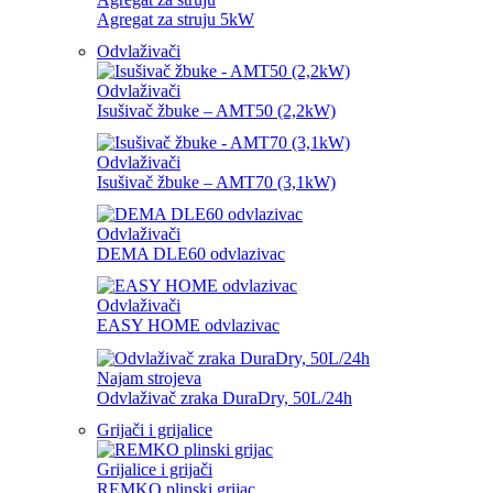
Agregat za struju 5kW
Odvlaživači
Odvlaživači
Isušivač žbuke – AMT50 (2,2kW)
Odvlaživači
Isušivač žbuke – AMT70 (3,1kW)
Odvlaživači
DEMA DLE60 odvlazivac
Odvlaživači
EASY HOME odvlazivac
Najam strojeva
Odvlaživač zraka DuraDry, 50L/24h
Grijači i grijalice
Grijalice i grijači
REMKO plinski grijac