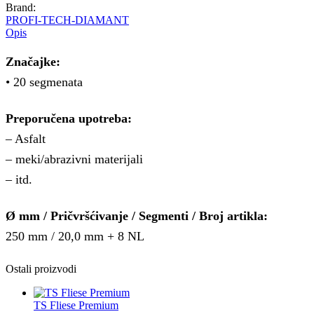
Brand:
PROFI-TECH-DIAMANT
Opis
Značajke:
• 20 segmenata
Preporučena upotreba:
– Asfalt
– meki/abrazivni materijali
– itd.
Ø mm / Pričvršćivanje / Segmenti / Broj artikla:
250 mm / 20,0 mm + 8 NL
Ostali proizvodi
TS Fliese Premium