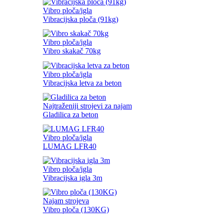
Vibro ploča/igla
Vibracijska ploča (91kg)
Vibro ploča/igla
Vibro skakač 70kg
Vibro ploča/igla
Vibracijska letva za beton
Najtraženiji strojevi za najam
Gladilica za beton
Vibro ploča/igla
LUMAG LFR40
Vibro ploča/igla
Vibracijska igla 3m
Najam strojeva
Vibro ploča (130KG)