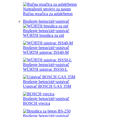
Najtraženiji strojevi za najam
Ručna rezačica za asfalt/beton
Brušenje beton/zid+usisivač
Brušenje beton/zid+usisivač
WÜRTH brusilica za zid
Brušenje beton/zid+usisivač
WÜRTH usisivac ISS40-M
Brušenje beton/zid+usisivač
WÜRTH usisivac ISS50-L
Brušenje beton/zid+usisivač
Usisivač BOSCH GAS 35M
Brušenje beton/zid+usisivač
BOSCH vrecica
Brušenje beton/zid+usisivač