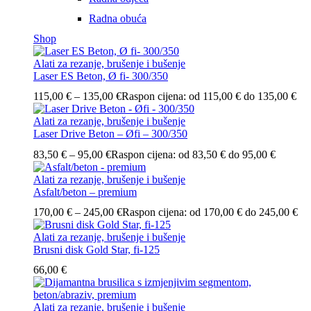
Radna obuća
Shop
Alati za rezanje, brušenje i bušenje
Laser ES Beton, Ø fi- 300/350
115,00
€
–
135,00
€
Raspon cijena: od 115,00 € do 135,00 €
Alati za rezanje, brušenje i bušenje
Laser Drive Beton – Øfi – 300/350
83,50
€
–
95,00
€
Raspon cijena: od 83,50 € do 95,00 €
Alati za rezanje, brušenje i bušenje
Asfalt/beton – premium
170,00
€
–
245,00
€
Raspon cijena: od 170,00 € do 245,00 €
Alati za rezanje, brušenje i bušenje
Brusni disk Gold Star, fi-125
66,00
€
Alati za rezanje, brušenje i bušenje