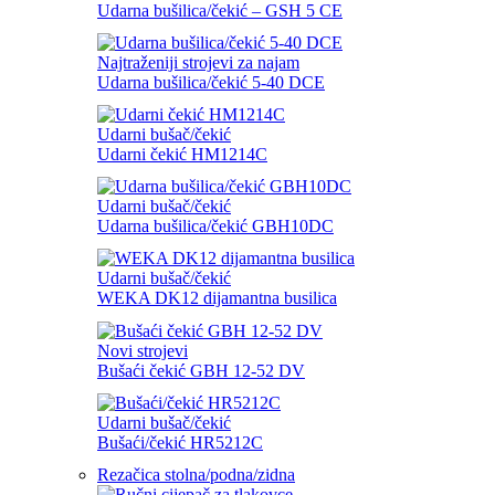
Udarna bušilica/čekić – GSH 5 CE
Najtraženiji strojevi za najam
Udarna bušilica/čekić 5-40 DCE
Udarni bušač/čekić
Udarni čekić HM1214C
Udarni bušač/čekić
Udarna bušilica/čekić GBH10DC
Udarni bušač/čekić
WEKA DK12 dijamantna busilica
Novi strojevi
Bušaći čekić GBH 12-52 DV
Udarni bušač/čekić
Bušaći/čekić HR5212C
Rezačica stolna/podna/zidna