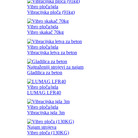
Vibro ploča/igla
Vibracijska ploča (91kg)
Vibro ploča/igla
Vibro skakač 70kg
Vibro ploča/igla
Vibracijska letva za beton
Najtraženiji strojevi za najam
Gladilica za beton
Vibro ploča/igla
LUMAG LFR40
Vibro ploča/igla
Vibracijska igla 3m
Najam strojeva
Vibro ploča (130KG)