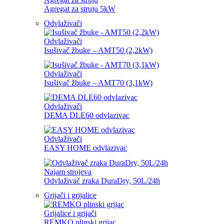
Agregat za struju 5kW
Odvlaživači
Odvlaživači
Isušivač žbuke – AMT50 (2,2kW)
Odvlaživači
Isušivač žbuke – AMT70 (3,1kW)
Odvlaživači
DEMA DLE60 odvlazivac
Odvlaživači
EASY HOME odvlazivac
Najam strojeva
Odvlaživač zraka DuraDry, 50L/24h
Grijači i grijalice
Grijalice i grijači
REMKO plinski grijac