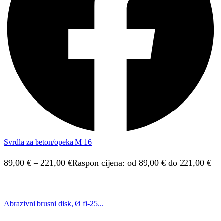
Svrdla za beton/opeka M 16
89,00
€
–
221,00
€
Raspon cijena: od 89,00 € do 221,00 €
Abrazivni brusni disk, Ø fi-25...