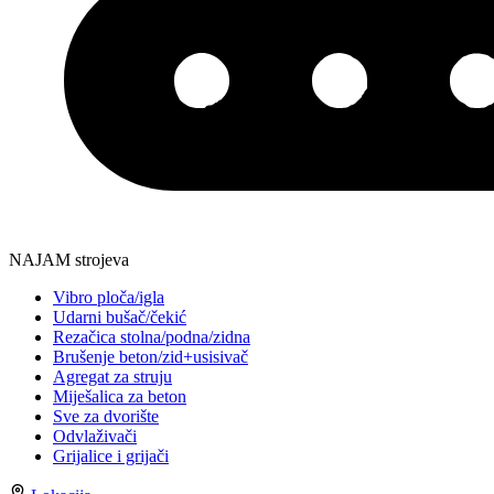
NAJAM strojeva
Vibro ploča/igla
Udarni bušač/čekić
Rezačica stolna/podna/zidna
Brušenje beton/zid+usisivač
Agregat za struju
Miješalica za beton
Sve za dvorište
Odvlaživači
Grijalice i grijači