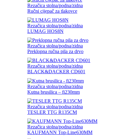
Rezačica stolna/podna/zidna
Ručni cijepač za tlakovce
Rezačica stolna/podna/zidna
LUMAG HOS8N
Rezačica stolna/podna/zidna
Preklopna ručna pila za drvo
Rezačica stolna/podna/zidna
BLACK&DACKER CD601
Rezačica stolna/podna/zidna
Kutna brusilica – fi230mm
Rezačica stolna/podna/zidna
TESLER TTG R135CM
Rezačica stolna/podna/zidna
KAUFMANN Top-Line630MM