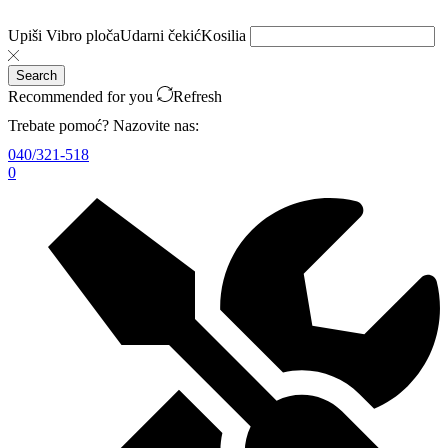
Upiši
Vibro ploča
Udarni čekić
Kosilia
Search
Recommended for you
Refresh
Trebate pomoć? Nazovite nas:
040/321-518
0