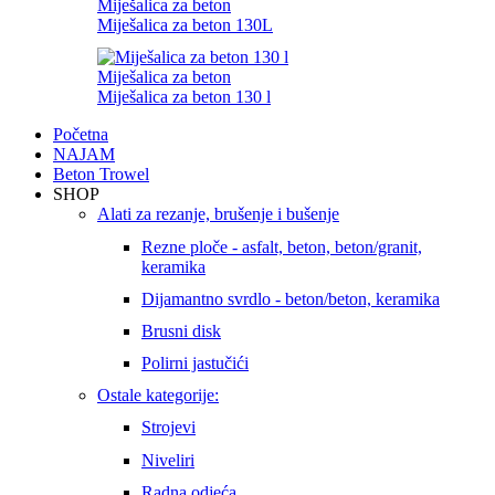
Miješalica za beton
Miješalica za beton 130L
Miješalica za beton
Miješalica za beton 130 l
Početna
NAJAM
Beton Trowel
SHOP
Alati za rezanje, brušenje i bušenje
Rezne ploče - asfalt, beton, beton/granit,
keramika
Dijamantno svrdlo - beton/beton, keramika
Brusni disk
Polirni jastučići
Ostale kategorije:
Strojevi
Niveliri
Radna odjeća