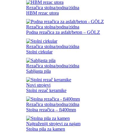
Rezačica stolna/podna/zidna
HBM rezac utora
Rezačica stolna/podna/zidna
Podna rezačica za asfalt/beton – GÖLZ
Rezačica stolna/podna/zidna
Stolni cirkular
Rezačica stolna/podna/zidna
Sabljasta pila
Novi strojevi
Stolni rezač keramike
Rezačica stolna/podna/zidna
Stolna rezačica – fi400mm
Najtraženiji strojevi za najam
Stolna pila za kamen