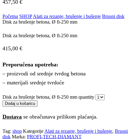
457,50
€
Početna
SHOP
Alati za rezanje, brušenje i bušenje
Brusni disk
Disk za brušenje betona, Ø fi-250 mm
Disk za brušenje betona, Ø fi-250 mm
415,00
€
Preporučena upotreba:
– proizvodi od srednje tvrdog betona
– materijali srednje tvrdoće
Disk za brušenje betona, Ø fi-250 mm quantity
Dodaj u košaricu
Dostava
se obračunava prilikom plaćanja.
Tag:
shop
Kategorije
Alati za rezanje, brušenje i bušenje
,
Brusni
disk
Marka:
PROFI-TECH-DIAMANT