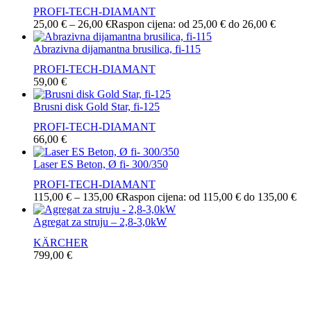
PROFI-TECH-DIAMANT
25,00
€
–
26,00
€
Raspon cijena: od 25,00 € do 26,00 €
Abrazivna dijamantna brusilica, fi-115
PROFI-TECH-DIAMANT
59,00
€
Brusni disk Gold Star, fi-125
PROFI-TECH-DIAMANT
66,00
€
Laser ES Beton, Ø fi- 300/350
PROFI-TECH-DIAMANT
115,00
€
–
135,00
€
Raspon cijena: od 115,00 € do 135,00 €
Agregat za struju – 2,8-3,0kW
KÄRCHER
799,00
€