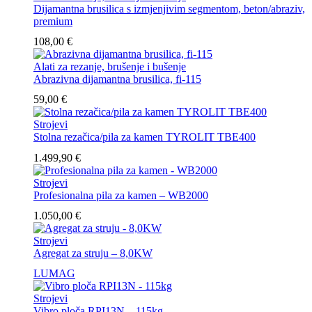
Dijamantna brusilica s izmjenjivim segmentom, beton/abraziv,
premium
108,00
€
Alati za rezanje, brušenje i bušenje
Abrazivna dijamantna brusilica, fi-115
59,00
€
Strojevi
Stolna rezačica/pila za kamen TYROLIT TBE400
1.499,90
€
Strojevi
Profesionalna pila za kamen – WB2000
1.050,00
€
Strojevi
Agregat za struju – 8,0KW
LUMAG
Strojevi
Vibro ploča RPI13N – 115kg