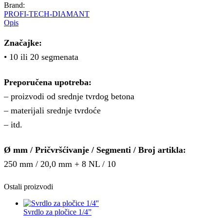
Brand:
PROFI-TECH-DIAMANT
Opis
Značajke:
• 10 ili 20 segmenata
Preporučena upotreba:
– proizvodi od srednje tvrdog betona
– materijali srednje tvrdoće
– itd.
Ø mm / Pričvršćivanje / Segmenti / Broj artikla:
250 mm / 20,0 mm + 8 NL / 10
Ostali proizvodi
Svrdlo za pločice 1/4”