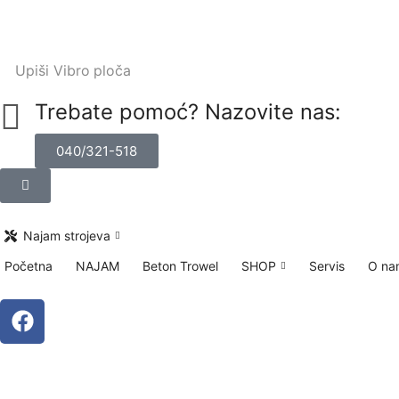
Upiši
Vibro ploča
Trebate pomoć? Nazovite nas:
040/321-518
Najam strojeva
Početna
NAJAM
Beton Trowel
SHOP
Servis
O na