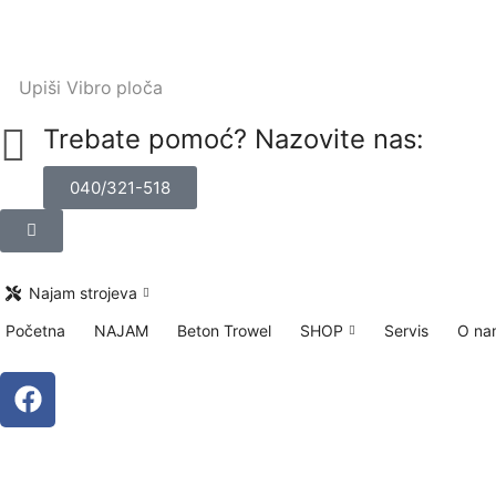
Upiši
Vibro ploča
Trebate pomoć? Nazovite nas:
040/321-518
Najam strojeva
Početna
NAJAM
Beton Trowel
SHOP
Servis
O na