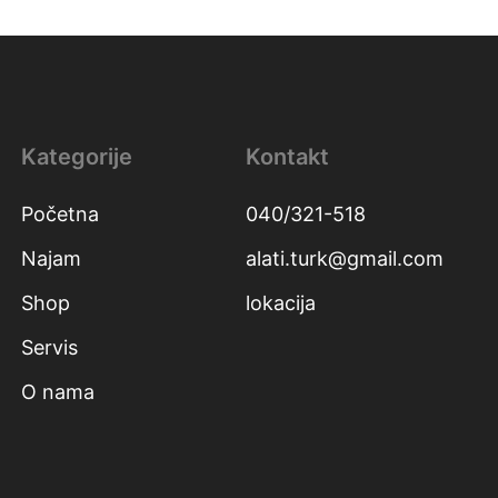
Kategorije
Kontakt
Početna
040/321-518
Najam
alati.turk@gmail.com
Shop
lokacija
Servis
O nama